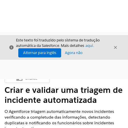
Este texto foi traduzido pelo sistema de tradução
automática da Salesforce. Mais detalhes
aqui
.
Fechar
Fecha
Fechar
Alternar para inglês
Agora não
Índice
Mostrar índice
Criar e validar uma triagem de
incidente automatizada
O Agentforce triagem automaticamente novos incidentes
verificando a completude das informações, detectando
duplicatas e notificando os funcionários sobre incidentes