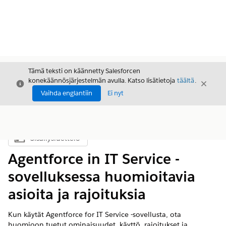
Tämä teksti on käännetty Salesforcen
konekäännösjärjestelmän avulla. Katso lisätietoja
täältä
.
Sulje
Sulje
Sulje
Vaihda englantiin
Ei nyt
Sisällysluettelo
Näytä sisällysluettelo
Agentforce in IT Service -
sovelluksessa huomioitavia
asioita ja rajoituksia
Kun käytät Agentforce for IT Service -sovellusta, ota
huomioon tuetut ominaisuudet, käyttö, rajoitukset ja