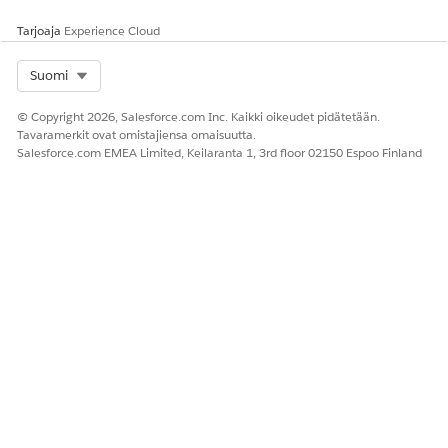
Tarjoaja
Experience Cloud
RATKAISIKO TÄMÄ ARTIKKELI ONGELMASI?
Anna palautetta, jotta voimme kehittyä!
Select Org
Suomi
Kyllä
Ei
© Copyright 2026, Salesforce.com Inc. Kaikki oikeudet pidätetään.
Tavaramerkit ovat omistajiensa omaisuutta.
Salesforce.com EMEA Limited, Keilaranta 1, 3rd floor 02150 Espoo Finland