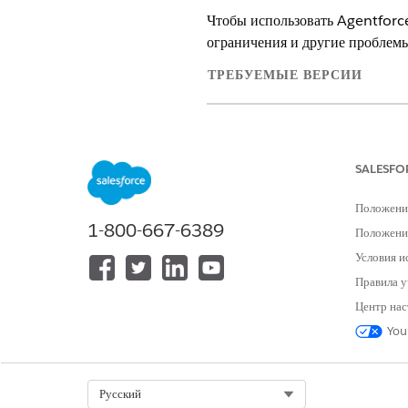
Чтобы использовать Agentforce
ограничения и другие проблемы
ТРЕБУЕМЫЕ ВЕРСИИ
Доступно в версиях: Lightning E
Доступно в версиях:
Enterprise
,
P
SALESFO
Поддержка модели большого 
Положени
1-800-667-6389
Положение
Agentforce Banking Relations
Условия и
предопределенных LLM. Создан
напоминаний, могут использова
Правила у
Центр нас
МОДЕЛЬ
You
OpenAI GPT-4o
Select Org
Русский
Поддержка обслуживания слоев