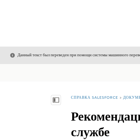
Закрыть
Данный текст был переведен при помощи системы машинного перево
СПРАВКА SALESFORCE
ДОКУМ
Вы находитесь здесь:
Показать содержание
Рекомендаци
службе