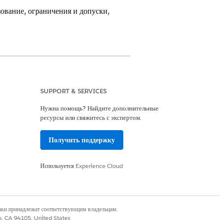
ование, ограничения и допуски,
SUPPORT & SERVICES
Нужна помощь? Найдите дополнительные
ресурсы или свяжитесь с экспертом.
могут выполнять вызовы других
действия, выполняющие шаблоны
Получить поддержку
ержка модели большого языка
».
Используется
Experience Cloud
наки принадлежат соответствующим владельцам.
co, CA 94105, United States