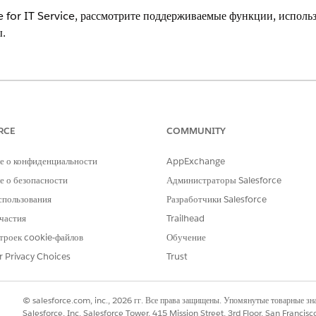
 for IT Service, рассмотрите поддерживаемые функции, использ
.
xperience
erformance
и
Unlimited
Edition с Agentforce IT Service.
RCE
COMMUNITY
языка
е о конфиденциальности
AppExchange
 о безопасности
Администраторы Salesforce
hip Assistance поддерживает данные модели. Действия агента 
спользования
Разработчики Salesforce
ие собственной модели не поддерживается, но настраиваемые 
ть любую модель под управлением Salesforce. См. раздел «
Подд
частия
Trailhead
троек cookie-файлов
Обучение
r Privacy Choices
Trust
© salesforce.com, inc., 2026 гг. Все права защищены. Упомянутые товарные з
 Einstein Trust
Salesforce, Inc. Salesforce Tower, 415 Mission Street, 3rd Floor, San Francis