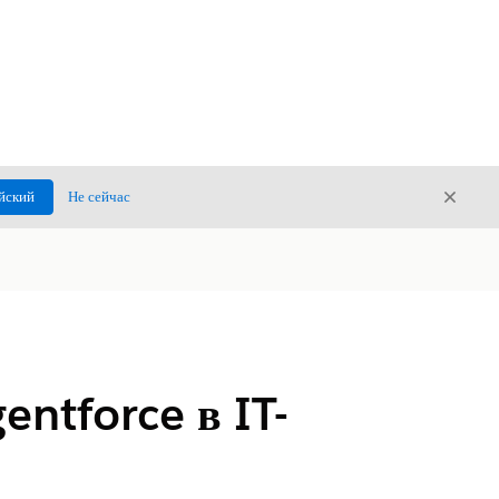
Закры
йский
Не сейчас
Закрыт
entforce в IT-