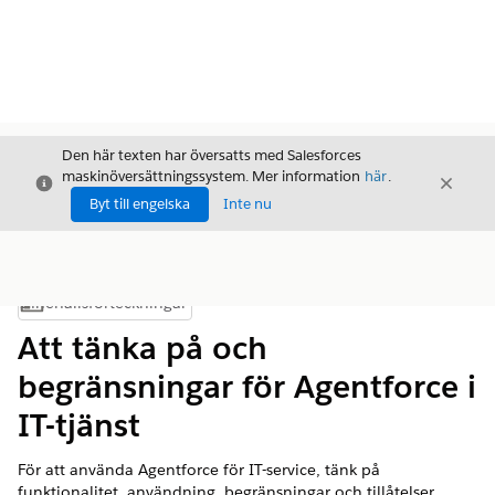
Den här texten har översatts med Salesforces
maskinöversättningssystem. Mer information
här
.
Stäng
Stäng
Stäng
Byt till engelska
Inte nu
Innehållsförteckningar
Visa innehållsförteckning
Att tänka på och
begränsningar för Agentforce i
IT-tjänst
För att använda Agentforce för IT-service, tänk på
funktionalitet, användning, begränsningar och tillåtelser,