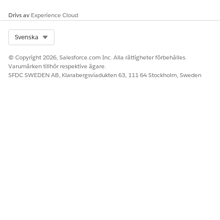
Berätta för oss vad vi kan förbättra!
Drivs av
Experience Cloud
Ja
Nej
Select Org
Svenska
© Copyright 2026, Salesforce.com Inc. Alla rättigheter förbehålles.
Varumärken tillhör respektive ägare.
SFDC SWEDEN AB, Klarabergsviadukten 63, 111 64 Stockholm, Sweden