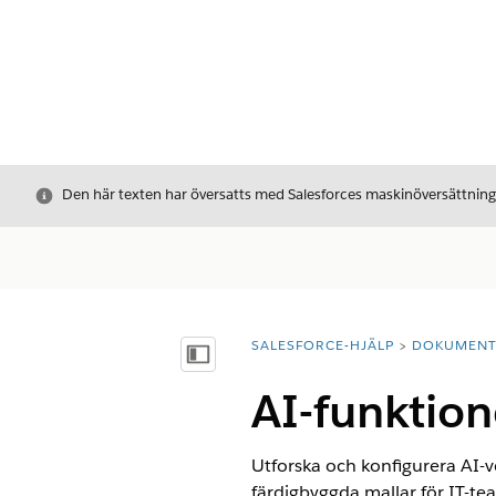
Stäng
Den här texten har översatts med Salesforces maskinöversättnin
SALESFORCE-HJÄLP
DOKUMEN
Du är här:
Visa innehållsförteckning
AI-funktione
Utforska och konfigurera AI-v
färdigbyggda mallar för IT-te