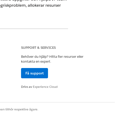
griskproblem, allokerar resurser
SUPPORT & SERVICES
Behöver du hjälp? Hitta fler resurser eller
ställda kan begära katalogobjekt,
kontakta en expert.
 realtid och expertsvämmar.
Få support
till ändringsbegäranden baserat på
t skriva artiklar i contextual
Drivs av
Experience Cloud
 (CI).
iskt när en incident eller ett problem
specifika insikter när som helst i en
en tillhör respektive ägare.