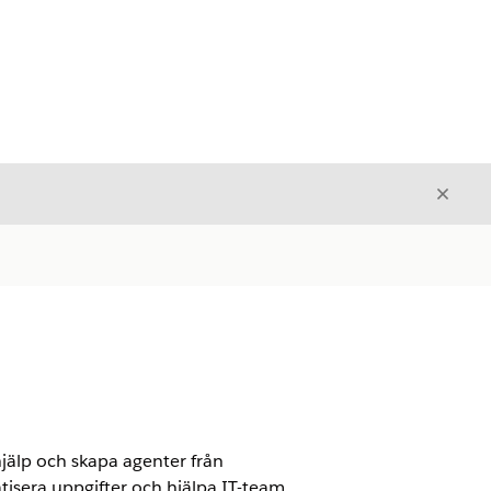
Stäng
Stäng
hjälp och skapa agenter från
tisera uppgifter och hjälpa IT-team