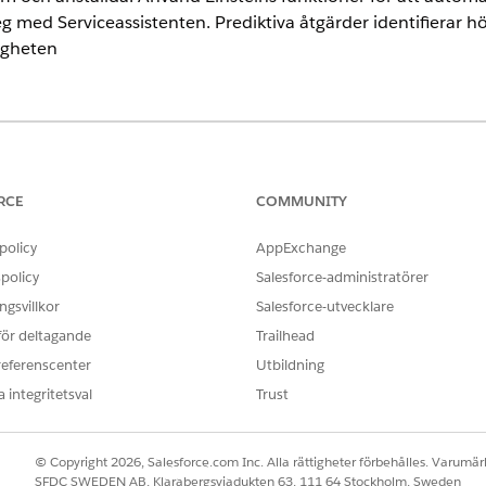
g med Serviceassistenten. Prediktiva åtgärder identifierar hö
ligheten
ence
rmance
och
Unlimited
Editions med Agentforce IT Service.
RCE
COMMUNITY
omatiserar arbetsflöden för anställda, IT-team och releasechefer. An
policy
AppExchange
enden. IT-team kan undersöka och lösa problem genom samarbete i
policy
Salesforce-administratörer
gsvillkor
Salesforce-utvecklare
ing av IT-tjänster. Skapa problemposter från incidenter och utkast 
 för deltagande
Trailhead
ör att dirigera poster till rätt kö och använd uppmaningsmallar för at
referenscenter
Utbildning
igurationsuppgifter genom att länka påverkade konfigurationsobjekt
 integritetsval
Trust
 starta dina undersökningar. Dessa Agentforce åtgärder körs automat
vet av att utlösa åtgärder via Agentforce konversationer. Uppdatera 
© Copyright 2026, Salesforce.com Inc. Alla rättigheter förbehålles. Varumärk
enaste data.
SFDC SWEDEN AB, Klarabergsviadukten 63, 111 64 Stockholm, Sweden