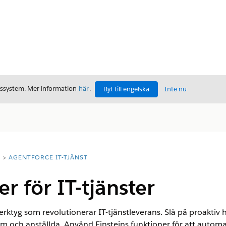
gssystem. Mer information
här
.
Byt till engelska
Inte nu
T
AGENTFORCE IT-TJÄNST
r för IT-tjänster
erktyg som revolutionerar IT-tjänstleverans. Slå på proaktiv 
am och anställda. Använd Einsteins funktioner för att automa