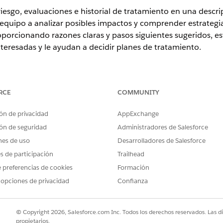
esgo, evaluaciones e historial de tratamiento en una descrip
quipo a analizar posibles impactos y comprender estrategias
oporcionando razones claras y pasos siguientes sugeridos, es
teresadas y le ayudan a decidir planes de tratamiento.
ence
RCE
COMMUNITY
rise
,
Performance
y
Unlimited
con el complemento Cumplimiento d
ón de privacidad
AppExchange
proactiva en un registro Riesgo o Evaluación de riesgo para r
ón de seguridad
Administradores de Salesforce
ue cambien los detalles críticos.
nes de uso
Desarrolladores de Salesforce
es de participación
Trailhead
e se utiliza cuando necesita una descripción general de alto nive
nados y partes interesadas responsables. Es el recurso de referenci
 preferencias de cookies
Formación
a para una sesión informativa de liderazgo sobre el estado del regi
 opciones de privacidad
Confianza
sgo: Normalmente se utiliza durante la fase de evaluación activa 
icas han vuelto a calcular las puntuaciones de riesgo. Ayuda a los 
ección de tratamiento sugerida.
© Copyright 2026, Salesforce.com Inc. Todos los derechos reservados. Las d
propietarios.