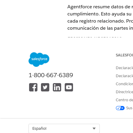
Agentforce resume datos de ri
cumplimiento. Esto ayuda su e
cada registro relacionado. Pr
comunicación de las partes in
EDICIONES NECESARIAS
Disponible en: Lightning Experi
SALESFO
Disponible en: Ediciones
Enterp
Declaraci
1-800-667-6389
Utilice la tarjeta Asistencia 
Declaraci
generar un resumen siempre q
Condicio
Directric
Resumen de riesgo: Normalment
incluyendo sus controles asig
Centro de
periódicos o cuando se prepar
Sus
Resumen de evaluación de rie
de partes interesadas específ
específicas detrás de una dir
Select Org
Español