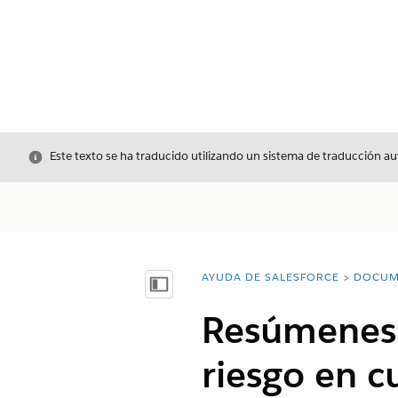
Cerrar
Este texto se ha traducido utilizando un sistema de traducción a
AYUDA DE SALESFORCE
DOCUM
Usted está aquí:
Mostrar índice de materias
Resúmenes 
riesgo en c