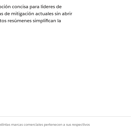
ción concisa para líderes de
 de mitigación actuales sin abrir
tos resúmenes simplifican la
e TI de IA.
esumir información. Puede volver a
l de la postura actual de un riesgo,
a para la creación de informes
stro de riesgo.
para ver cómo respuestas de encuestas
revisores a comprender las razones
istintas marcas comerciales pertenecen a sus respectivos