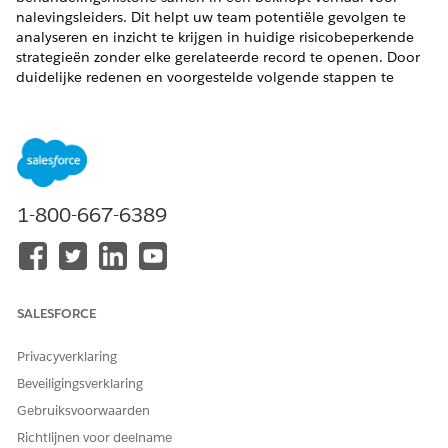
nalevingsleiders. Dit helpt uw team potentiële gevolgen te
analyseren en inzicht te krijgen in huidige risicobeperkende
strategieën zonder elke gerelateerde record te openen. Door
duidelijke redenen en voorgestelde volgende stappen te
bieden, vereenvoudigen deze samenvattingen de
communicatie met belanghebbenden en helpen ze u bij het
beslissen over behandelplannen.
VEREISTE EDITIONS
1-800-667-6389
Beschikbaar in: Lightning Experience
Beschikbaar in:
Enterprise
,
Performance
en
Unlimited
Edition met uitbreiding AI IT Compliance.
Gebruik de kaart Proactieve assistentie voor een record Risico
SALESFORCE
of een record Risico-evaluatie om informatie samen te vatten.
U kunt een samenvatting opnieuw genereren wanneer kritieke
Privacyverklaring
details veranderen.
Beveiligingsverklaring
Risicosamenvatting: Wordt doorgaans gebruikt wanneer u
Gebruiksvoorwaarden
een overzicht op hoog niveau nodig hebt van de huidige
Richtlijnen voor deelname
positie van een risico, inclusief de toegewezen controles