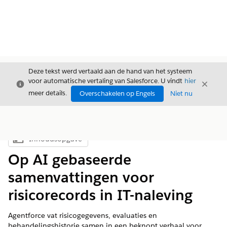
Deze tekst werd vertaald aan de hand van het systeem
voor automatische vertaling van Salesforce. U vindt
hier
Sluiten
Sluite
Sluiten
meer details.
Overschakelen op Engels
Niet nu
Inhoudsopgave
Inhoudsopgave weergeven
Op AI gebaseerde
samenvattingen voor
risicorecords in IT-naleving
Agentforce vat risicogegevens, evaluaties en
behandelingshistorie samen in een beknopt verhaal voor