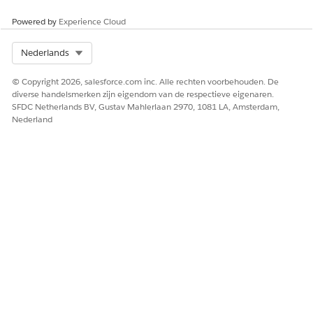
Powered by
Experience Cloud
HEEFT DIT ARTIKEL UW PROBLEEM OPGELOST?
Select Org
Nederlands
Laat ons weten wat we kunnen doen om te verbeteren!
© Copyright 2026, salesforce.com inc. Alle rechten voorbehouden. De
diverse handelsmerken zijn eigendom van de respectieve eigenaren.
Ja
Nee
SFDC Netherlands BV, Gustav Mahlerlaan 2970, 1081 LA, Amsterdam,
Nederland