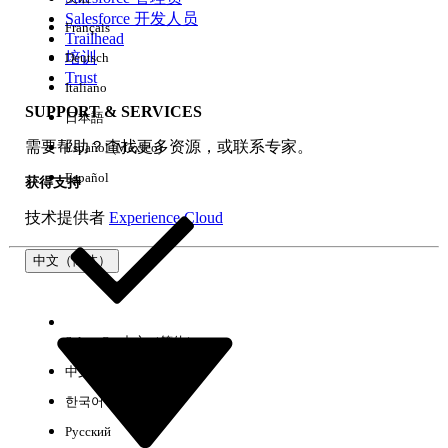
Salesforce 开发人员
Français
体验
Trailhead
培训
Deutsch
Trust
Italiano
SUPPORT & SERVICES
日本語
全部清除
完成
需要帮助？查找更多资源，或联系专家。
Español (México)
Español
获得支持
技术提供者
Experience Cloud
中文（简体）
Select Org
中文（简体）
中文（繁体）
한국어
Русский
没有结果