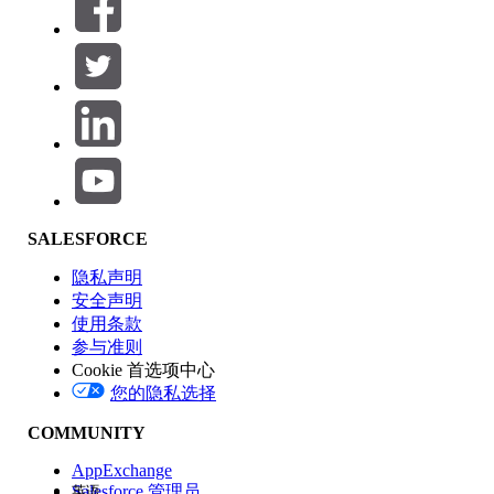
筛选器 (0)
选择筛选器
添加
产品区域
SALESFORCE
功能影响
隐私声明
安全声明
使用条款
参与准则
Cookie 首选项中心
版本
您的隐私选择
COMMUNITY
AppExchange
Salesforce 管理员
英语