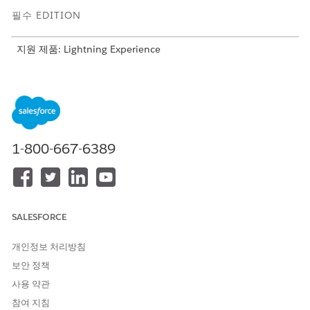
필수 EDITION
지원 제품: Lightning Experience
지원 제품: Agentforce IT 서비스가 포함된
Enterprise
,
Performance
및
Unlimited
Edition.
사례 CSAT Analytics 대시보드의 데이터를 대기열, 사례 원본, 우선
순위, 연락 이유별로 필터링하여 맞춤형 대상 분석을 가져옵니다.
1-800-667-6389
사례 CSAT 분석 대시보드에서 주요 메트릭의 정의를 알아봅니다.
메트릭
설명
평균 사례 만족도 점수
고객이 사례에 대한 만족도를 평가
한 평균 등급을 표시합니다.
SALESFORCE
사례 만족도 점수 트렌드
시간에 따른 고객 만족도 점수 변
개인정보 처리방침
화가 표시됩니다.
보안 정책
원본별 사례 만족도 점수
소스별로 고객 만족도 점수를 분류
사용 약관
할 수 있습니다.
참여 지침