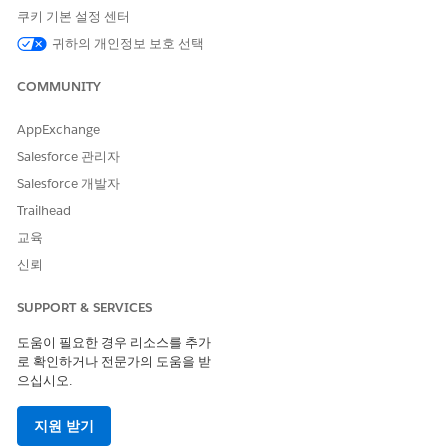
우선 순위별 사례 만족도
사례의 긴급성에 따라 고객 만족도
쿠키 기본 설정 센터
점수
점수를 분류할 수 있습니다.
귀하의 개인정보 보호 선택
COMMUNITY
이 기사를 통해 문제를 해결했습니까?
AppExchange
개선을 위한 의견을 보내주세요.
Salesforce 관리자
Salesforce 개발자
예
아니요
Trailhead
교육
신뢰
SUPPORT & SERVICES
도움이 필요한 경우 리소스를 추가
로 확인하거나 전문가의 도움을 받
으십시오.
지원 받기