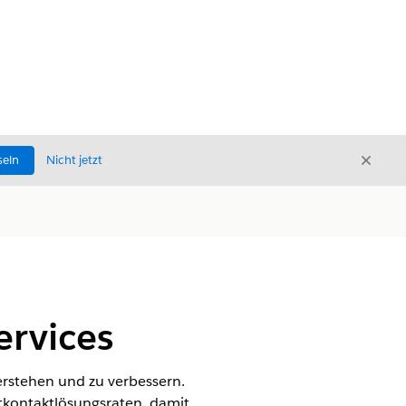
Schli
seln
Nicht jetzt
Schließ
ervices
rstehen und zu verbessern.
tkontaktlösungsraten, damit