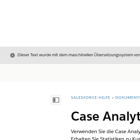
Schließen
Dieser Text wurde mit dem maschinellen Übersetzungssystem von S
SALESFORCE-HILFE
DOKUMENT
Sie befinden sich hier:
Inhalt anzeigen
Case Analyt
Verwenden Sie die Case Anal
Erhalten Sie Statistiken zu 