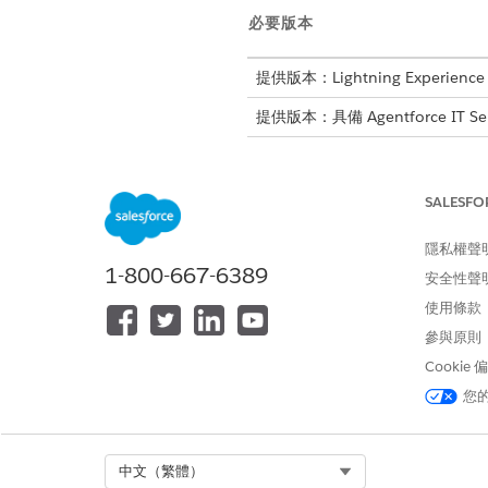
必要版本
提供版本：Lightning Experience
提供版本：具備 Agentforce IT Se
適用於 IT 服務的個案 CSAT 
使用「個案 CSAT 分析」
SALESFO
意度,以找出要改善的主要區域
適用於 IT 服務的 Case Analy
隱私權聲
使用「整體分析」顯示面板取得
1-800-667-6389
安全性聲
平均時間和第一次解決率百分比
使用條款
參與原則
Cookie
此文章是否解決您的問題？
您
請讓我們知道，以便我們改進！
Select Org
中文（繁體）