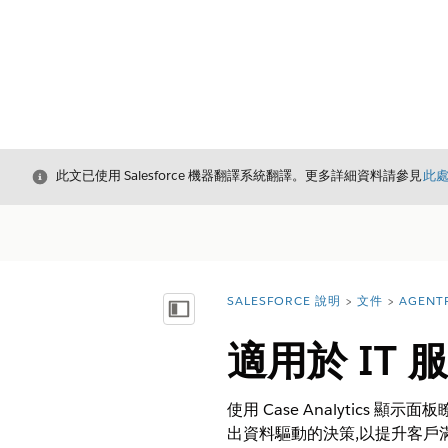
結束
此文已使用 Salesforce 機器翻譯系統翻譯。更多詳細資料請參見
此
SALESFORCE 說明
文件
AGENT
您位於此處：
顯示目錄
適用於 IT 服
使用 Case Analytic
出資料驅動的決策,以提升客戶