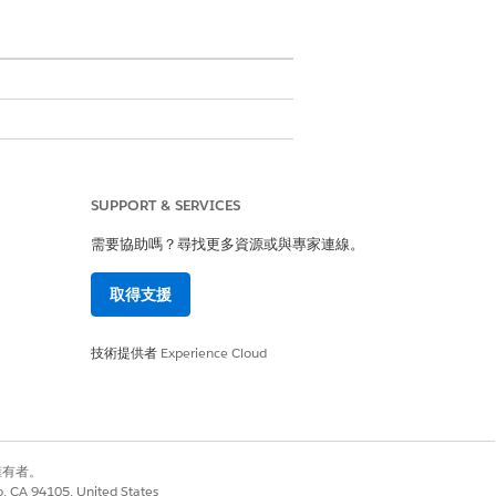
測量整體績效。依來源和優先順序分析個案滿
SUPPORT & SERVICES
需要協助嗎？尋找更多資源或與專家連線。
個案總數,以瞭解您的工作量。追蹤結束的
式並妥善管理資源。
取得支援
技術提供者
Experience Cloud
是
否
別擁有者。
co, CA 94105, United States