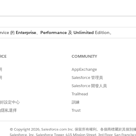
rvice 的
Enterprise
、
Performance
及
Unlimited
Edition。
分析顯示面板
顯示面板來瞭解客戶的滿意度。您可以監視平均個案滿意度分數及其趨勢,以
RCE
COMMUNITY
。
tics 整體分析顯示面板
明
AppExchange
有關個案管理效率的重要洞察。分析個案總數、已結束個案總數和已升級
明
Salesforce 管理員
,以測量您解決個案的程度。依來源檢閱個案量與個案量趨勢線,以找出模
Salesforce 開發人員
Trailhead
 偏好設定中心
訓練
的隱私選擇
Trust
© Copyright 2026, Salesforce.com Inc. 保留所有權利。各個商標屬於其個
Salesforce, Inc. Salesforce Tower, 415 Mission Street, 3rd Floor, San Francis