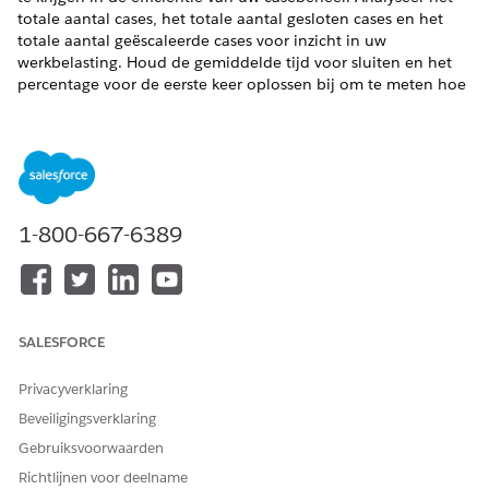
totale aantal cases, het totale aantal gesloten cases en het
totale aantal geëscaleerde cases voor inzicht in uw
werkbelasting. Houd de gemiddelde tijd voor sluiten en het
percentage voor de eerste keer oplossen bij om te meten hoe
goed u cases oplost. Controleer het casevolume op herkomst
en de trendlijn voor casevolume om patronen te vinden en
resources goed te beheren.
VEREISTE EDITIONS
1-800-667-6389
Beschikbaar in: Lightning Experience
Beschikbaar in:
Enterprise
,
Performance
en
Unlimited
Edition met Agentforce IT Service.
Filter de gegevens in het dashboard Algemene analyse op
SALESFORCE
wachtrij, caseherkomst, prioriteit en contactreden voor een
gepersonaliseerde en doelgerichte analyse.
Privacyverklaring
De sectie Overzicht markeert cruciale meetgegevens voor
Beveiligingsverklaring
het evalueren van de efficiëntie van casebeheer, inclusief
Gebruiksvoorwaarden
totaal aantal cases, totaal aantal gesloten cases, totaal
Richtlijnen voor deelname
geëscaleerde cases en gemiddelde tijd tot sluiten.