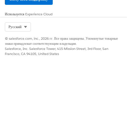
клиентов.
Объем обращений по
Помогает классифицировать
Используется
Experience Cloud
происхождению
проблемы клиентов по их
источнику.
Select Org
Русский
Трендлайн объема
Отображает изменения в объеме
© salesforce.com, inc., 2026 гг. Все права защищены. Упомянутые товарные
обращений
проблем клиентов за период
знаки принадлежат соответствующим владельцам.
времени.
Salesforce, Inc. Salesforce Tower, 415 Mission Street, 3rd Floor, San
Francisco, CA 94105, United States
Процент разрешения в
Отображает процент проблем
первый раз
клиентов, решенных при первом
контакте.
ЭТА СТАТЬЯ РЕШИЛА ВАШУ ПРОБЛЕМУ?
Оставьте свой отзыв, чтобы мы могли стать лучше!
Да
Нет