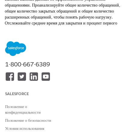
обращениями. Проанализируйте общее количество обращений,
общее количество закрытых обращений и общее количество
расширенных обращений, чтобы понять рабочую нагрузку.
Отслеживайте среднее время для закрытия и процент первого
решения, чтобы определить, насколько хорошо вы решаете
обращения. Просмотрите объем обращений по происхождению и
линию трендинга объема обращений, чтобы найти схемы и хорошо
управлять ресурсами.
ТРЕБУЕМЫЕ ВЕРСИИ
1-800-667-6389
Доступно в версиях: Lightning Experience
Доступно в версиях:
Enterprise
,
Performance
и
Unlimited
Edition с Agentforce IT Service.
SALESFORCE
Фильтруйте данные в панели мониторинга «Общий анализ» по
очереди, происхождению обращения, приоритету и причине
Положение о
контакта, чтобы получить персонализированный и целевой анализ.
конфиденциальности
Раздел «Общие сведения» содержит важные показатели для
Положение о безопасности
оценки эффективности управления обращениями, включая
Условия использования
общее количество обращений, общее количество закрытых