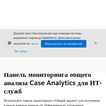
Данный текст был переведен при помощи системы
машинного перевода Salesforce. Дополнительные
Закрыть
Закры
сведения см.
здесь
.
Переключить на английский
Закрыт
Не сейчас
Содержание
Показать содержание
Панель мониторинга общего
анализа Case Analytics для ИТ-
служб
Используйте панель мониторинга «Общий анализ» для получения
важных важных данных об эффективности управления