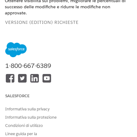
Ottenere visibilità sui problemi, migliorare le percentuali di
successo delle modifiche e ridurre le modifiche non
approvate.
VERSIONI (EDITION) RICHIESTE
Ad esempio, un responsabile del cambiamento può
identificare le modifiche scadute o analizzare la percentuale
di modifiche che causano incidenti per perfezionare i processi
di approvazione e ridurre le modifiche non approvate,
migliorando così il controllo della qualità.
1-800-667-6389
Disponibile nelle versioni: Lightning Experience
Disponibile in:
Unlimited
Edition e
Developer
Edition con
Agentforce IT Service e
Data 360
SALESFORCE
Filtrare i dati nel cruscotto digitale Change Management per
periodo di tempo, elemento di configurazione e categoria per
Informativa sulla privacy
ottenere un'analisi personalizzata e mirata.
Informativa sulla protezione
La sezione Metriche di modifica chiave evidenzia le
Condizioni di utilizzo
metriche cruciali per una gestione efficace del
Linee guida per la
cambiamento. Mostra le modifiche aperte e chiuse per