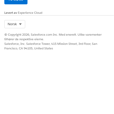
Forfalte endringer
Overvåker endringer som har
passert sin planlagte
Levert av
Experience Cloud
fullføringsdato. Dette hjelper
deg å identifisere flaskehalser
og raskt løse forsinkelser i
Select Org
Norsk
implementeringen av
endringer.
© Copyright 2026, Salesforce.com Inc. Med enerett. Ulike varemerker
tilhører de respektive eierne.
% af ændringer, der
Hjelper deg å måle kvaliteten
Salesforce, Inc. Salesforce Tower, 415 Mission Street, 3rd Floor, San
forårsager hændelser
og stabiliteten til
Francisco, CA 94105, United States
implementerte endringer ved å
vise prosentandelen endringer
som førte til nye hendelser.
Denne målingen hjelper deg å
redusere innvirkningen som
endringene forårsaker.
Gjennomsnittlig endring
Viser gjennomsnittlig varighet
av avslutningstid (i dager)
av en endring fra initiering til
avslutning. Dette hjelper deg å
optimalisere prosesser og
reduserer den generelle tiden
det tar å implementere
endringer.