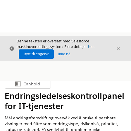
Denne teksten er oversatt med Salesforce
maskinoversettingssystem. Flere detaljer
her
.
Avslutt
Avslut
Avslutt
Bytt til engelsk
Ikke nå
Innhold
Vis innholdsfortegnelse
Endringsledelseskontrollpanel
for IT-tjenester
Mål endringsfremdrift og overvåk ved å bruke tilpassbare
visninger med filtre som endringstype, risikonivå, prioritet,
status og kategori. Få synlighet til problemer, øke