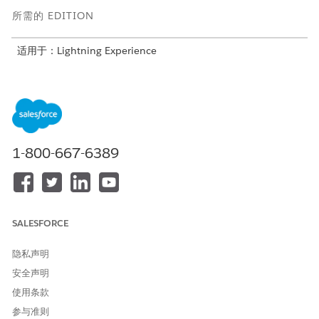
所需的 EDITION
适用于：Lightning Experience
适用于：具有 Agentforce IT Service 和
Data 360
的
Unlimited
和
Developer
Edition
适用于 IT 服务的事件管理器整体分析仪表板
查看和分析关键事件度量，以了解事件管理流程的整体运行状
况。使用此仪表板监控事件数量、平均解决时间 (MTTR)、SLA
1-800-667-6389
违约百分比和 CSAT 分数，以确定趋势和潜在瓶颈。
适用于 IT 服务的事件经理团队绩效仪表板
评估团队在有效解决客户个案和维护计划参与度方面的表现。使
用此仪表板查看如何在团队成员之间以及在不同小组和优先级之
SALESFORCE
间共享事件。
隐私声明
安全声明
使用条款
本文章是否解决您的问题？
参与准则
请与我们共享您的想法，以便我们进行改进！