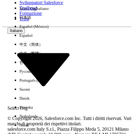
Sviluppatori Salesforce
Trailhead
Select Org
Italiano
Esperienza
Formazione
日本語
Trust
Español (México)
Italiano
Español
Cancella tutto
Chiudi
中文（简体）
中文（繁體）
한국어
Русский
Português (Brasil)
Suomi
Dansk
Svenska
Select Org
Nederlands
© Copyright 2026, Salesforce.com Inc. Tutti i diritti riservati. Vari
marchi di proprietà dei rispettivi titolari.
Norsk
salesforce.com Italy S.r.l., Piazza Filippo Meda 5, 20121 Milano
Nessun risultato