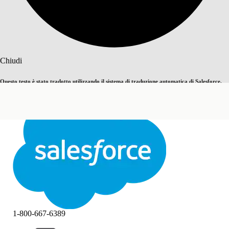
Cerca
Chiudi
Questo testo è stato tradotto utilizzando il sistema di traduzione automatica di Salesforce.
Passa all'inglese
Non ora
Ulteriori dettagli sono disponibili
qui
.
Chiudi
Chiudi
1-800-667-6389