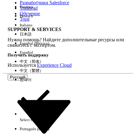
Разработчики Salesforce
Français
Trailhead
Возможности
Обучение
Deutsch
Trust
Italiano
SUPPORT & SERVICES
日本語
Нужна помощь? Найдите дополнительные ресурсы или
Очистить все
Готово
Español (México)
свяжитесь с экспертом.
Español
Получить поддержку
中文（简体）
Используется
Experience Cloud
中文（繁體）
Русский
한국어
Select Org
Русский
Português (Brasil)
Результаты отсутствуют