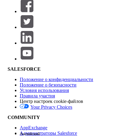
Фильтры (0)
ВЫБРАТЬ ФИЛЬТРЫ
Добавить
Область продуктов
Влияние на функции
SALESFORCE
Положение о конфиденциальности
Положение о безопасности
Условия использования
Правила участия
Центр настроек cookie-файлов
Your Privacy Choices
Версия
COMMUNITY
AppExchange
Администраторы Salesforce
Английский