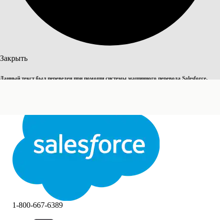
Поиск
Закрыть
Данный текст был переведен при помощи системы машинного перевода Salesforce.
Переключить на английский
Дополнительные сведения см.
здесь
.
Не сейчас
Закрыть
Закрыть
1-800-667-6389