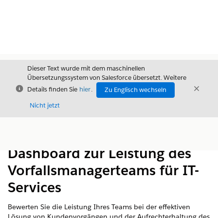
Dieser Text wurde mit dem maschinellen
Übersetzungssystem von Salesforce übersetzt. Weitere
Schließen
Schli
Details finden Sie
hier
.
Zu Englisch wechseln
Schließ
Nicht jetzt
Inhalt
Inhalt anzeigen
Dashboard zur Leistung des
Vorfallsmanagerteams für IT-
Services
Bewerten Sie die Leistung Ihres Teams bei der effektiven
Lösung von Kundenvorgängen und der Aufrechterhaltung des