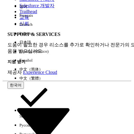
Salesforce 개발자
영어
경험
Trailhead
Français
교육
신뢰
Deutsch
Italiano
SUPPORT & SERVICES
모두 지우기
완료
日本語
도움이 필요한 경우 리소스를 추가로 확인하거나 전문가의 
움을 받으십시오.
Español (México)
Español
지원 받기
中文（简体）
제공자
Experience Cloud
中文（繁體）
한국어
Select Org
한국어
Русский
결과 없음