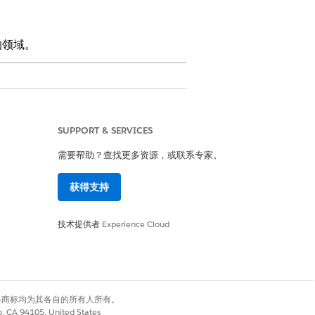
的领域。
对性的分析。
SUPPORT & SERVICES
率的解决时间和用于识别未履行服务承诺的
需要帮助？查找更多资源，或联系专家。
获得支持
重复问题，并有效分配专业资源。同样，按优
效的事件管理和服务改进。
技术提供者
Experience Cloud
T 工作量。此度量有助于您识别 IT 运营
有权利。其他各商标均为其各自的所有人所有。
co, CA 94105, United States