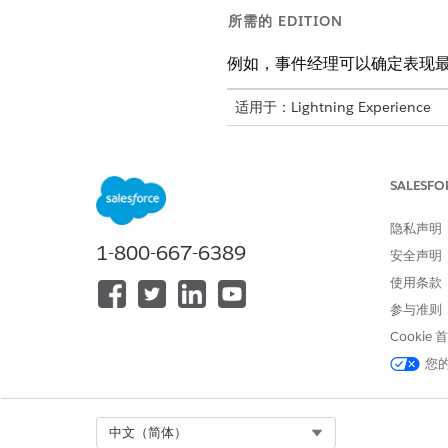
所需的 EDITION
例如，事件经理可以确定表现
适用于：Lightning Experience
适用于：具有 Agentforce IT Serv
按时间段、类别、优先级和人
SALESFO
KPI 部分突出显示了客服人员
隐私声明
SLA 违约率 (%)。此外，CS
1-800-667-6389
安全声明
团队成员绩效部分显示每个团队
“事件分布”部分提供了关于事
使用条款
先级（例如，关键、高）分类事
参与准则
团队绩效仪表板中的关键绩效
Cookie
您
度量
事件数量
Select Org
中文（简体）