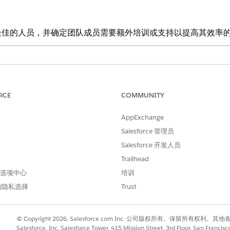
最佳的人员，并确定团队成员需要额外培训或支持以提高其效率
ice 和
Data 360
的
Unlimited
和
Developer
Edition
工客服人员筛选团队绩效仪表板中的数据，以获得个性化和有针
RCE
COMMUNITY
 IT 服务仪表板的关键度量，包括用于跟踪需求的事故数量、用于衡量效
AppExchange
AT 得分衡量客户满意度，这对建立Trust和提高服务质量至关重要。
Salesforce 管理员
成员的个人绩效。
件分类和优先级的重要见解。通过基于类别分析事件，组织可以精确定位
Salesforce 开发人员
件可确保紧急事项得到及时处理，优化资源分配和遵守 SLA，以实现高
Trailhead
指标。
 首选项中心
培训
的隐私选择
Trust
描述
跟踪事件数量，以帮您监控整体服务中断和 I
© Copyright 2026, Salesforce.com Inc. 公司版权所有。保留所
中的趋势和潜在问题。
Salesforce, Inc. Salesforce Tower, 415 Mission Street, 3rd Floor, San Francis