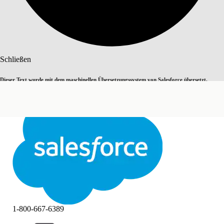
Suche
Schließen
Dieser Text wurde mit dem maschinellen Übersetzungssystem von Salesforce übersetzt.
Zu Englisch wechseln
Nicht jetzt
Weitere Details finden Sie
hier
.
Schließen
Schließen
1-800-667-6389