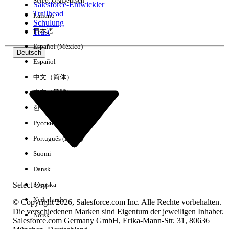
Select Org
Deutsch
Salesforce-Entwickler
Trailhead
Italiano
Erfahrung
Schulung
日本語
Trust
Español (México)
Deutsch
Español
Alle löschen
Fertig
中文（简体）
中文（繁體）
한국어
Русский
Português (Brasil)
Suomi
Dansk
Select Org
Svenska
Nederlands
© Copyright 2026, Salesforce.com Inc. Alle Rechte vorbehalten.
Die verschiedenen Marken sind Eigentum der jeweiligen Inhaber.
Norsk
Salesforce.com Germany GmbH, Erika-Mann-Str. 31, 80636
Keine Ergebnisse