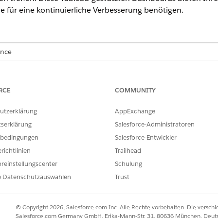
ie für eine kontinuierliche Verbesserung benötigen.
ence
eveloper
Edition mit Agentforce IT Service und
Data 360
Service Analytics-Dashboards
RCE
COMMUNITY
vice Analytics-Dashboards ein, um Kennzahlen zur IT-Serviceleistung 
utzerklärung
AppExchange
ics-Dashboards
e IT Service Intelligence" erhalten Sie wertvolle Statistiken und 
tserklärung
Salesforce-Administratoren
 -Teams verbessern. Greifen Sie auf Dashboards wie Vorfall, Änder
bedingungen
Salesforce-Entwickler
e IT Service Analytics zu bearbeiten. Verbessern Sie den IT-Betrie
richtlinien
Trailhead
gen nutzen.
reinstellungscenter
Schulung
e Datenschutzauswahlen
Trust
ILFE DIESES ARTIKELS LÖSEN?
© Copyright 2026, Salesforce.com Inc. Alle Rechte vorbehalten. Die versch
ir uns verbessern können.
Salesforce.com Germany GmbH, Erika-Mann-Str. 31, 80636 München, Deut