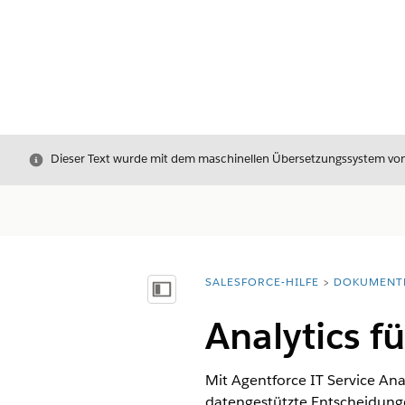
Schließen
Dieser Text wurde mit dem maschinellen Übersetzungssystem von S
SALESFORCE-HILFE
DOKUMENT
Sie befinden sich hier:
Inhalt anzeigen
Analytics f
Mit Agentforce IT Service An
datengestützte Entscheidunge