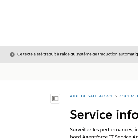
Fermer
Ce texte a été traduit à l’aide du système de traduction automatiq
AIDE DE SALESFORCE
DOCUME
Vous êtes ici :
Afficher la table des matières
Service inf
Surveillez les performances, i
bord Agentforce IT Service An