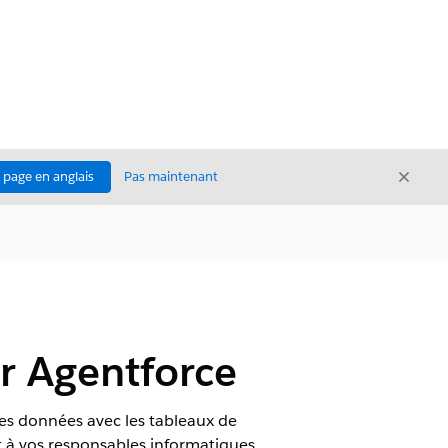
Ferme
a page en anglais
Pas maintenant
Fermer
ur Agentforce
 les données avec les tableaux de
t à vos responsables informatiques