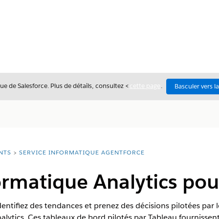
ue de Salesforce. Plus de détails, consultez <
cette page
.
Basculer vers l
NTS
SERVICE INFORMATIQUE AGENTFORCE
ormatique Analytics po
dentifiez des tendances et prenez des décisions pilotées par
alytics. Ces tableaux de bord pilotés par Tableau fournissen