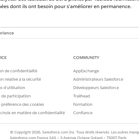
nées dont ils ont besoin pour s'améliorer en permanence.
erience
ited
et
Developer
avec Agentforce IT Service et
Data 360
 bord Agentforce IT Service Analytics
RCE
COMMUNITY
rd Agentforce IT Service Analytics pour visualiser les métriques de
on de confidentialité
AppExchange
T Service Analytics
précieuses et améliorez la prise de décision pour vos responsables
n relative à la sécurité
Administrateurs Salesforce
ervice Intelligence. Accédez aux tableaux de bord, tels que inciden
 d’utilisation
Développeurs Salesforce
lés Agentforce IT Service Analytics. Améliorez l'efficacité et les opér
s de participation
Trailhead
ytiques complètes.
 préférence des cookies
Formation
 choix en matière de confidentialité
Confiance
RE PROBLÈME ?
© Copyright 2026, Salesforce.com Inc. Tous droits réservés. Les autres marqu
améliorer !
Salesforce.com France SAS – 3 Avenue Octave Gréard – 75007 Paris