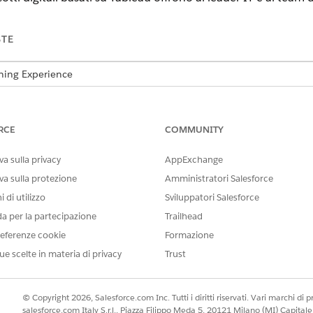
STE
tning Experience
n e
Developer
Edition con Agentforce IT Service e
Data 360
itali Agentforce IT Service Analytics
RCE
COMMUNITY
Agentforce IT Service Analytics per visualizzare le metriche delle pres
a sulla privacy
AppExchange
T Service Analytics
e Intelligence è possibile ottenere informazioni preziose e migliora
va sulla protezione
Amministratori Salesforce
otti digitali, ad esempio incidente, modifica, Knowledge e così via, p
 di utilizzo
Sviluppatori Salesforce
s. Migliorare le operazioni IT complessive e l'efficienza sfruttando s
da per la partecipazione
Trailhead
eferenze cookie
Formazione
ue scelte in materia di privacy
Trust
IL PROBLEMA?
orare!
© Copyright 2026, Salesforce.com Inc. Tutti i diritti riservati. Vari marchi di pro
salesforce.com Italy S.r.l., Piazza Filippo Meda 5, 20121 Milano (MI) Capit