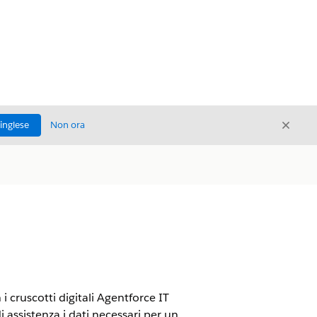
Chiud
'inglese
Non ora
Chiudi
i cruscotti digitali Agentforce IT
i assistenza i dati necessari per un