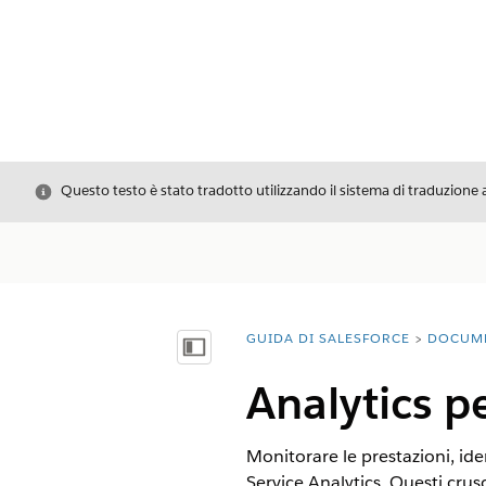
Chiudi
Questo testo è stato tradotto utilizzando il sistema di traduzione 
GUIDA DI SALESFORCE
DOCUM
Ti trovi qui:
Mostra sommario
Analytics p
Monitorare le prestazioni, ide
Service Analytics. Questi crusc