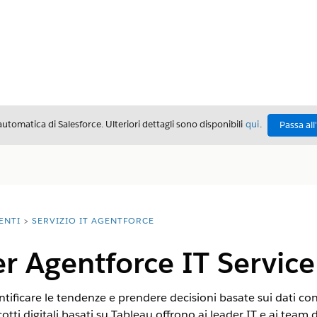
automatica di Salesforce. Ulteriori dettagli sono disponibili
qui
.
Passa all
ENTI
SERVIZIO IT AGENTFORCE
er Agentforce IT Service
ntificare le tendenze e prendere decisioni basate sui dati con 
otti digitali basati su Tableau offrono ai leader IT e ai team d