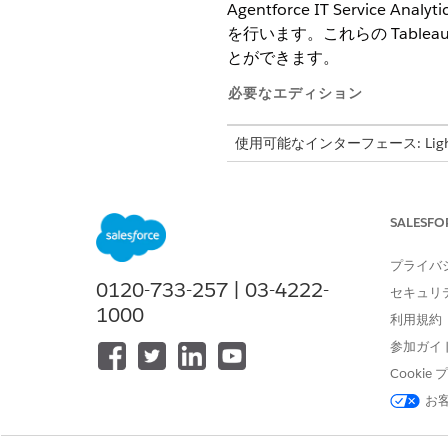
Agentforce IT Ser
を行います。これらの Tabl
とができます。
必要なエディション
使用可能なインターフェース: Lightni
使用可能なエディション: Agentforc
Agentforce IT Service A
SALESFO
IT サービスのパフォーマンス評価指標
プライバ
Agentforce IT Service Ana
0120-733-257 | 03-4222-
セキュリ
Agentforce IT Serv
1000
ンシデント、変更、Knowledge
利用規約
的な分析ソリューションを活用し
参加ガイ
Cooki
お
この記事で問題は解決されましたか