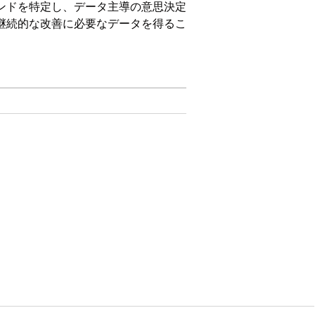
視し、トレンドを特定し、データ主導の意思決定
ムが継続的な改善に必要なデータを得るこ
び
Developer
Edition
ッシュボードを設定します。
し、ITリーダーとチームの意思決定を強化します。イ
alytics の主要な使用事例に対応します。包括
はい
いいえ