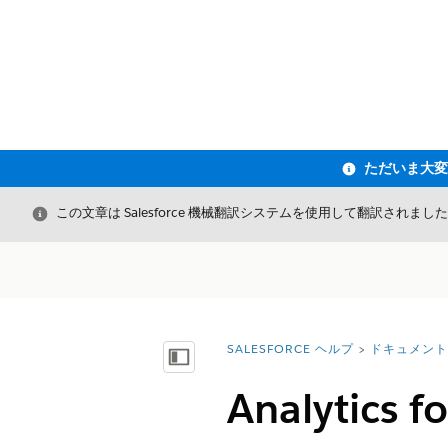
閉じる
この文章は Salesforce 機械翻訳システムを使用して翻訳されまし
SALESFORCE ヘルプ
ドキュメント
詳細情報:
目次を表示
Analytics f