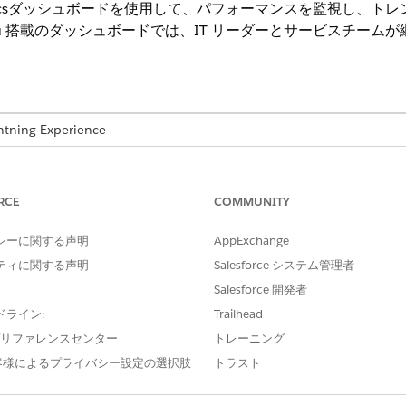
vice Analyticsダッシュボードを使用して、パフォーマンスを監
eau 搭載のダッシュボードでは、IT リーダーとサービスチー
ng Experience
e IT Service および
Data 360
が付属する
Unlimited
Edition およ
nalytics ダッシュボードの設定
RCE
COMMUNITY
を視覚化するように Agentforce IT Service Analytics ダ
シーに関する声明
AppExchange
lytics ダッシュボード
ティに関する声明
Salesforce システム管理者
ice Intelligenceアプリケーションを使用して、貴重なインサイトを取得
 などのダッシュボードにアクセスして、Agentforce IT Service An
Salesforce 開発者
て、全体的な IT 運用と効率を向上させます。
ドライン:
Trailhead
e プリファレンスセンター
トレーニング
客様によるプライバシー設定の選択肢
トラスト
?