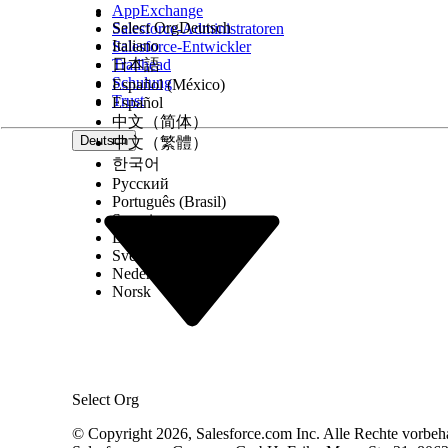
AppExchange
Objekte ohne Knowledge Interaktionen
Select Org
Deutsch
Salesforce-Administratoren
Italiano
Salesforce-Entwickler
Trailhead
日本語
Schulung
Español (México)
Trust
Español
中文（简体）
Mit Knowledge geschlossene Objekte
Deutsch
中文（繁體）
한국어
Русский
Português (Brasil)
Suomi
Durchschnittl. Auflösung Zeitersparnis (min)
Dansk
Svenska
Nederlands
Norsk
Knowledge-Anhangsrate
Select Org
© Copyright 2026, Salesforce.com Inc. Alle Rechte vorbeh
Engagements und Anhänge