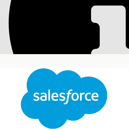
Knowledge Analytic
Analysieren Sie die Effektivität Ihrer Knowledge Ba
Berichte zur Leistung und Auslastung der Knowledg
auf die Reduzierung der Bearbeitungszeiten für Vo
Erforderliche Editionen
Ein Knowledge Manager kann beispielsweise Artike
sicherzustellen, dass die Knowledge Base auf dem 
Verfügbarkeit: Lightning Experience
Verfügbarkeit:
Unlimited
und
Developer
Edition m
Filtern Sie die Daten im Knowledge Analytics-Dash
Im Abschnitt "Übersicht" werden Kennzahlen zur
Artikelsichtbarkeit, des Benutzerengagements und
eindeutige Betrachter, Interaktionen, Lösungsrat