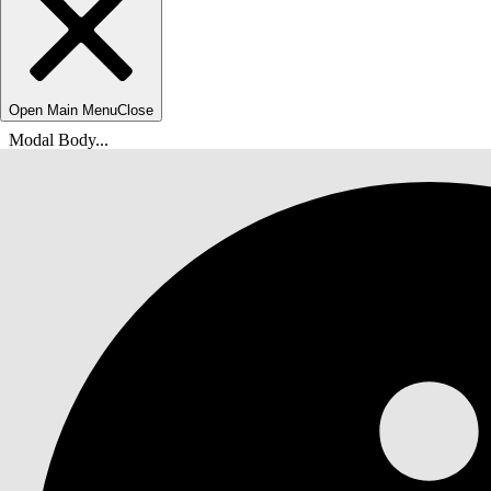
Open Main Menu
Close
Modal Body...
Sie befinden sich hier:
Salesforce-Hilfe
Dokumente
Agentforce IT-Service