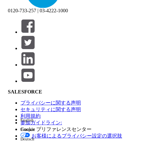
0120-733-257 | 03-4222-1000
絞り込み条件 (0)
絞り込み条件を選択
追加
製品エリア
SALESFORCE
機能の影響
プライバシーに関する声明
セキュリティに関する声明
利用規約
English
参加ガイドライン:
Cookie プリファレンスセンター
Français
エディション
お客様によるプライバシー設定の選択肢
Deutsch