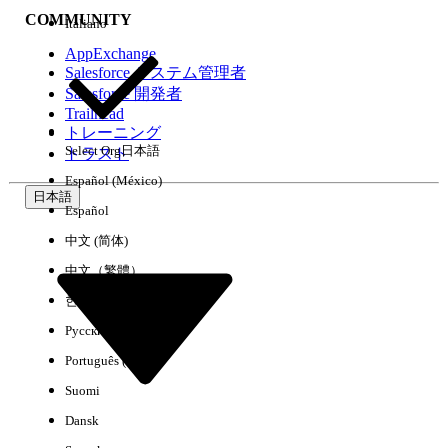
COMMUNITY
Italiano
AppExchange
Salesforce システム管理者
Salesforce 開発者
環境
Trailhead
トレーニング
Select Org
日本語
トラスト
Español (México)
日本語
Español
すべてクリア
完了
中文 (简体)
中文（繁體）
한국어
Русский
Português (Brasil)
Suomi
Dansk