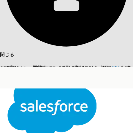
目次を表示
目次
検索
閉じる
この文章は Salesforce 機械翻訳システムを使用して翻訳されました。詳細は
こちら
をご参
英語に切り替える
今はしません
照ください。
閉じる
閉じる