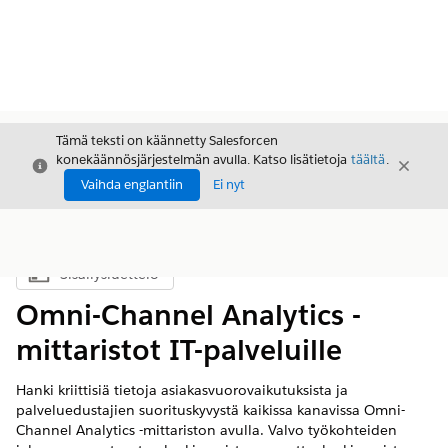
Tämä teksti on käännetty Salesforcen
konekäännösjärjestelmän avulla. Katso lisätietoja
täältä
.
Sulje
Sulje
Sulje
Vaihda englantiin
Ei nyt
Sisällysluettelo
Näytä sisällysluettelo
Omni-Channel Analytics -
mittaristot IT-palveluille
Hanki kriittisiä tietoja asiakasvuorovaikutuksista ja
palveluedustajien suorituskyvystä kaikissa kanavissa Omni-
Channel Analytics -mittariston avulla. Valvo työkohteiden