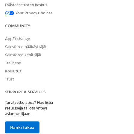
Evästeasetusten keskus
Omni-Channelin Human Agent Performance -mittaristo IT-
Your Privacy Choices
palveluille
Arvioi palveluedustajiesi tiimisi tehokkuutta ja optimoi
COMMUNITY
omni-channel-vuorovaikutuksia analysoimalla tärkeimpiä
tilastoja. Käytä näitä havaintoja tunnistaaksesi parhaiten
AppExchange
menestyvät henkilöt, tunnistaaksesi osa-alueet, jotka
tarvitsevat lisäkoulutusta tai tukea, ja parantaaksesi yleistä
Salesforce-pääkäyttäjät
tehokkuutta ja asiakastyytyväisyyttä.
Salesforce-kehittäjät
Trailhead
Koulutus
Trust
RATKAISIKO TÄMÄ ARTIKKELI ONGELMASI?
Anna palautetta, jotta voimme kehittyä!
SUPPORT & SERVICES
Kyllä
Ei
Tarvitsetko apua? Hae lisää
resursseja tai ota yhteys
asiantuntijaan.
Hanki tukea