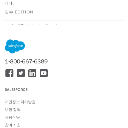
니다.
필수 EDITION
지원 제품: Lightning Experience
지원 제품: Agentforce IT 서비스 및
Data 360
을 갖춘
무제한
및
개발자
에디션
IT 서비스용 옴니채널 전체 분석 대시보드
옴니채널 Analytics 대시보드를 사용하여 모든 채널에서 고객
1-800-667-6389
상호 작용 및 서비스 담당자의 성과에 대한 중요한 인사이트를
확보합니다. 작업 항목 배포, 평균 응답 속도, 평균 대기 시간, 서
비스 수준을 모니터링하여 직원 상호 작용을 간소화하고 서비스
제공을 향상합니다. 주요 메트릭을 검토 및 분석하여 옴니채널
라우팅의 전반적인 효율성을 이해하고 직원 상호 작용을 간소화
SALESFORCE
합니다.
개인정보 처리방침
IT 서비스용 옴니채널 인적 에이전트 성과 대시보드
보안 정책
핵심 메트릭을 분석하여 서비스 담당자 팀의 효율성을 평가하고
옴니채널 상호 작용을 최적화합니다. 해당 인사이트를 사용하여
사용 약관
상위 성과를 거두고, 추가 교육 또는 지원이 필요한 영역을 파악
참여 지침