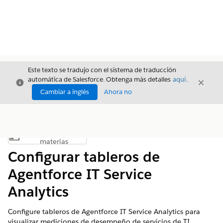
Este texto se tradujo con el sistema de traducción
automática de Salesforce. Obtenga más detalles
aquí
.
Cerrar
Cerrar
Cerrar
Cambiar a inglés
Ahora no
Índice de
Mostrar índice de materias
materias
Configurar tableros de
Agentforce IT Service
Analytics
Configure tableros de Agentforce IT Service Analytics para
visualizar mediciones de desempeño de servicios de TI.