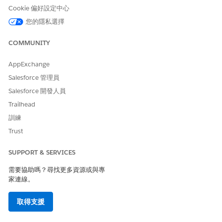
可管理 IT 成本、預算,並推動數位轉換的創新。
Cookie 偏好設定中心
您的隱私選擇
適用於 IT 服務的 Knowledge Analytics 顯示面板
透過提供有關 KB 效能與利用率的報告,分析 Knowledge 庫
COMMUNITY
(KB) 的效率、識別差距並最佳化文章用量。視覺化Knowledge
在減少事件和個案解決時間,並改善自助式服務的影響。
AppExchange
適用於 IT 服務的 Omni-Channel Analytics 顯示面板
Salesforce 管理員
使用 Omni-Channel Analytics 顯示面板深入瞭解所有管道的客
Salesforce 開發人員
戶互動和服務代表績效。監視工作項目分佈、平均回答速度、平
均等候時間和服務層級,以簡化員工互動並增強服務提供。
Trailhead
訓練
適用於 IT 服務的 Case Analytics 顯示面板
使用 Case Analytics 顯示面板瞭解並改善個案處理。深入瞭解
Trust
個案量、解決時間、升級和第一個連絡人解決率,讓各種 IT 員工
可以做出資料驅動的決策,以提升客戶滿意度和營運效率。
SUPPORT & SERVICES
需要協助嗎？尋找更多資源或與專
家連線。
此文章是否解決您的問題？
取得支援
請讓我們知道，以便我們改進！