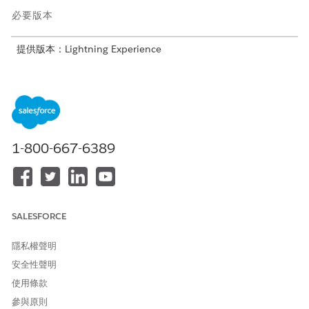
必要版本
提供版本：Lightning Experience
提供版本：
具備 Agentforce IT Service 和
Data 360
的
Unlimited
及
Developer
Edition
適用於 IT 服務的事件管理員分析顯示面板
使用資料驅動的洞察增強事件解決方法和客戶滿意度。此顯示面
板提供事件量、解決時間和 SLA 缺口的重要度量。事件管理員
1-800-667-6389
可以主動識別流程效率不佳、解決服務代表技能缺口,並改善整
體服務提供。
適用於 IT 服務的變更管理顯示面板
使用可自訂檢視以及如變更類型、風險層級、優先順序、狀態和
SALESFORCE
種類等篩選條件來測量變更進度並監視。瞭解問題、提升變更成
功率,並減少未批准的變更。
隱私權聲明
IT 服務的 IT 領導階層概觀顯示面板
安全性聲明
從重要的 IT 度量 (例如每個員工的事件量分析和服務代表解決
使用條款
度量) 視覺化和衍生營運效率洞察。依員工和服務代表分析整體
參與原則
事件量資料,以最佳化資源配置並增強服務回應。使用顯示面板