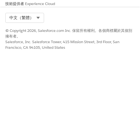
技術提供者
Experience Cloud
是
否
Select Org
中文（繁體）
© Copyright 2026, Salesforce.com Inc. 保留所有權利。各個商標屬於其個別
擁有者。
Salesforce, Inc. Salesforce Tower, 415 Mission Street, 3rd Floor, San
Francisco, CA 94105, United States