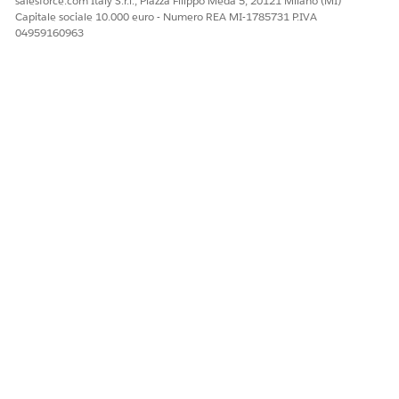
salesforce.com Italy S.r.l., Piazza Filippo Meda 5, 20121 Milano (MI)
Capitale sociale 10.000 euro - Numero REA MI-1785731 P.IVA
04959160963