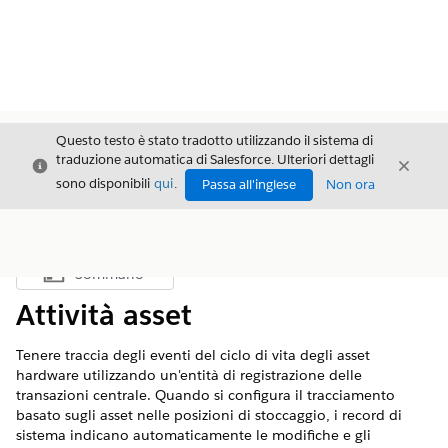
Questo testo è stato tradotto utilizzando il sistema di
traduzione automatica di Salesforce. Ulteriori dettagli
Chiudi
Chiud
Chiudi
sono disponibili
qui
.
Passa all'inglese
Non ora
Sommario
Mostra sommario
Attività asset
Tenere traccia degli eventi del ciclo di vita degli asset
hardware utilizzando un'entità di registrazione delle
transazioni centrale. Quando si configura il tracciamento
basato sugli asset nelle posizioni di stoccaggio, i record di
sistema indicano automaticamente le modifiche e gli