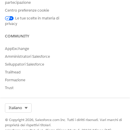
partecipazione
Centro preferenze cookie
Le tue scelte in materia di
QUESTO ARTICOLO HA RISOLTO IL PROBLEMA?
privacy
Facci sapere, così possiamo migliorare!
COMMUNITY
Sì
No
AppExchange
Amministratori Salesforce
Sviluppatori Salesforce
Trailhead
Formazione
Trust
Select Org
Italiano
© Copyright 2026, Salesforce.com Inc. Tutti i diritti riservati. Vari marchi di
proprietà dei rispettivi titolari.