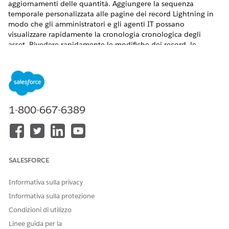
aggiornamenti delle quantità. Aggiungere la sequenza
temporale personalizzata alle pagine dei record Lightning in
modo che gli amministratori e gli agenti IT possano
visualizzare rapidamente la cronologia cronologica degli
asset. Rivedere rapidamente le modifiche dei record, le
rettifiche di stato e l'avvio degli utenti.
VERSIONI (EDITION) RICHIESTE
Disponibile nelle versioni: Lightning Experience
1-800-667-6389
Disponibile in:
Enterprise
Edition,
Performance
Edition e
Unlimited
Edition con Agentforce IT Service.
Monitoraggio delle attività degli asset hardware
Monitorare gli eventi del ciclo di vita dell'hardware
SALESFORCE
cronologicamente in una sequenza temporale centrale
per monitorare le modifiche dell'inventario fisico. La
Informativa sulla privacy
gestione di un registro transazioni asset dettagliato
Informativa sulla protezione
semplifica i controlli di conformità. Inoltre, mantiene una
catena di custodia immutabile e risolve i conflitti tra i dati
Condizioni di utilizzo
nei vari sistemi.
Linee guida per la