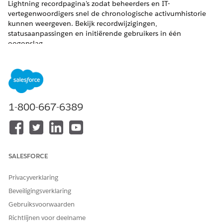
Lightning recordpagina's zodat beheerders en IT-
vertegenwoordigers snel de chronologische activumhistorie
kunnen weergeven. Bekijk recordwijzigingen,
statusaanpassingen en initiërende gebruikers in één
oogopslag.
VEREISTE EDITIONS
Beschikbaar in: Lightning Experience
Beschikbaar in:
Enterprise
,
Performance
en
Unlimited
1-800-667-6389
Edition met Agentforce IT Service.
Hardware-activumactiviteiten bijhouden
Houd events van de hardwarelevenscyclus chronologisch
bij op een centrale tijdlijn om fysieke voorraadwijzigingen
SALESFORCE
te bewaken. Het bijhouden van een gedetailleerd
activumtransactielogboek vereenvoudigt
Privacyverklaring
nalevingscontroles. Het behoudt ook een onveranderbare
Beveiligingsverklaring
keten van bewaring en lost gegevensconflicten tussen
systemen op.
Gebruiksvoorwaarden
Richtlijnen voor deelname