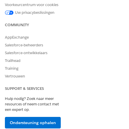
Voorkeurcentrum voor cookies
Uw privacybeslissingen
HEEFT DIT ARTIKEL UW PROBLEEM OPGELOST?
Laat ons weten wat we kunnen doen om te verbeteren!
COMMUNITY
Ja
Nee
AppExchange
Salesforce-beheerders
Salesforce-ontwikkelaars
Trailhead
Training
Vertrouwen
SUPPORT & SERVICES
Hulp nodig? Zoek naar meer
resources of neem contact met
een expert op.
Ondersteuning ophalen