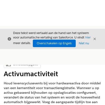
Deze tekst werd vertaald aan de hand van het systeem
voor automatische vertaling van Salesforce. U vindt
hier
Sluiten
Sluite
Sluiten
meer details.
Overschakelen op Engels
Niet nu
Inhoudsopgave
Inhoudsopgave weergeven
Activumactiviteit
Houd levenscyclusevents bij voor hardwareactiva door middel
van een kernentiteit voor transactieregistratie. Wanneer u op
activa gebaseerd bijhouden op opslaglocaties configureert,
verandert de status van het systeem en wordt de hoeveelheid
automatisch bijgewerkt. Voeg de aangepaste tijdlijn toe aan