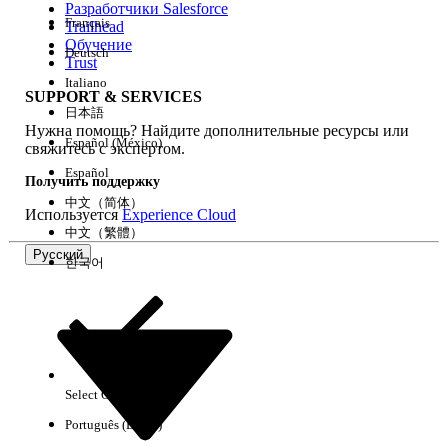
Разработчики Salesforce
Français
Trailhead
Возможности
Обучение
Deutsch
Trust
Italiano
SUPPORT & SERVICES
日本語
Нужна помощь? Найдите дополнительные ресурсы или
Очистить все
Готово
Español (México)
свяжитесь с экспертом.
Español
Получить поддержку
中文（简体）
Используется
Experience Cloud
中文（繁體）
Русский
한국어
Select Org
Русский
Português (Brasil)
Результаты отсутствуют