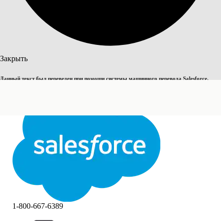
Поиск
Закрыть
Данный текст был переведен при помощи системы машинного перевода Salesforce.
Переключить на английский
Дополнительные сведения см.
здесь
.
Не сейчас
Закрыть
Закрыть
1-800-667-6389