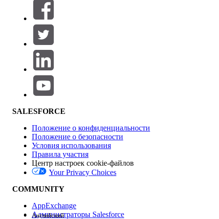
Фильтры (0)
ВЫБРАТЬ ФИЛЬТРЫ
Добавить
Область продуктов
Влияние на функции
SALESFORCE
Положение о конфиденциальности
Положение о безопасности
Условия использования
Правила участия
Центр настроек cookie-файлов
Your Privacy Choices
Версия
COMMUNITY
AppExchange
Администраторы Salesforce
Английский