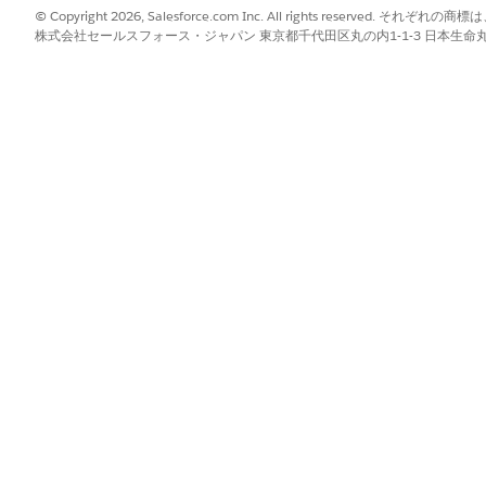
© Copyright 2026, Salesforce.com Inc. All rights reserve
に、マッピングされた項目ごとに 1 つの情報源を指定します
株式会社セールスフォース・ジャパン 東京都千代田区丸の内1-1-3 日本生命丸の内ガ
。
次のカテゴリに従います。
コストセンター、ロケーションなどの財務および所有権データの権威。
システムやネットワークアドレスなど、外部検出ツールの技術属性の権威
更すると、同期エンジンによって変更が上書きされます。この
向の処理中に無限の更新ループを回避します。
とシステム タグが変更されます。設定項目変更イベントでは、このタグ
ッキングプロセスとして実行されます。1 つのレコードが失敗した場合