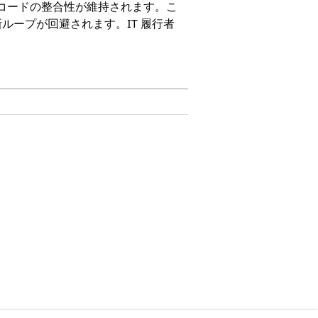
 レコードの整合性が維持されます。こ
ープが回避されます。IT 履行者
on、および
Unlimited
Edition。
ータポイントの一貫性が維持されます。
で同期されます。
目にリンクします。
ム間で変換します。