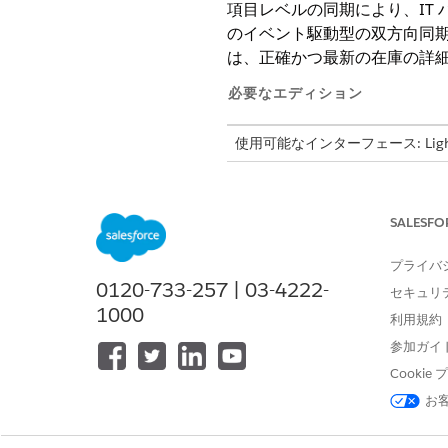
項目レベルの同期により、IT 
のイベント駆動型の双方向同期
は、正確かつ最新の在庫の詳
必要なエディション
使用可能なインターフェース: Lightni
使用可能なエディション: Agentforc
SALESFO
項目レベルの同期
プライバ
対応付けられた項目により、ハ
0120-733-257 | 03-4222-
セキュリ
この自動化されたフレームワ
1000
利用規約
次のレイヤーを設定して、こ
参加ガイ
項目の対応
付け: 設定管理項
Cooki
項目値の対応
付け: 設定管理
お
真実と所有権の源泉