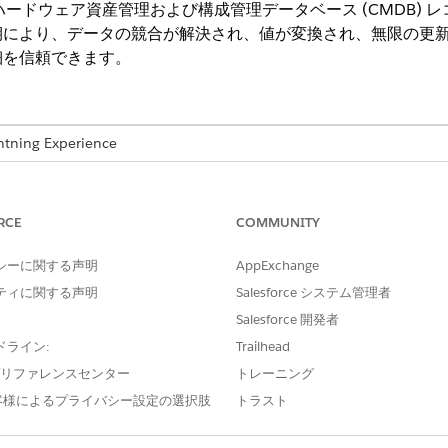
ハードウェア資産管理および構成管理データベース (CMDB)
により、データの競合が解決され、値が変換され、無限の更新ル
細を信頼できます。
ng Experience
e IT Service が付属する
Enterprise
Edition、
Performance
Editi
RCE
COMMUNITY
シーに関する声明
AppExchange
ードウェア資産とリンクされた設定項目 (CI) 間で重要なデ
ティに関する声明
Salesforce システム管理者
ークでは、状況、所有者、場所などのプロパティがシステム間
Salesforce 開発者
のデータフローを管理します。
ドライン:
Trailhead
目項目項目の対応付けを使用して、特定の納入商品項目を対応する CI 項
e プリファレンスセンター
トレーニング
項目値の対応付けを使用して、選択リストオプションと特定の値をシステ
客様によるプライバシー設定の選択肢
トラスト