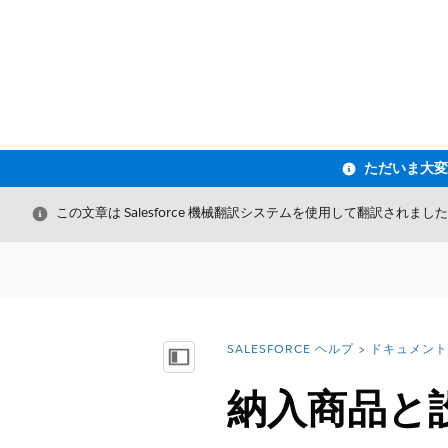
閉じる
この文章は Salesforce 機械翻訳システムを使用して翻訳されまし
SALESFORCE ヘルプ
ドキュメント
詳細情報:
目次を表示
納入商品と