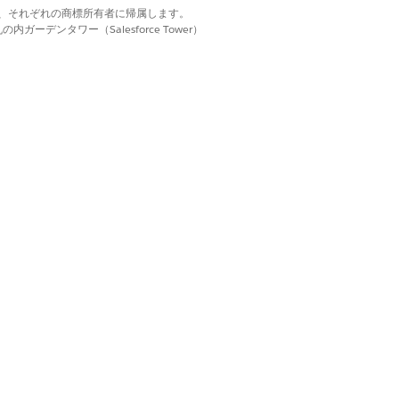
d. それぞれの商標は、それぞれの商標所有者に帰属します。
。情報源によって権威システムが決ま
ーデンタワー（Salesforce Tower）
。
アクションにより、指定された情報源
が認識され、反復サイクルがクリアされま
、残りの項目のバッチ処理は通常どおり続行