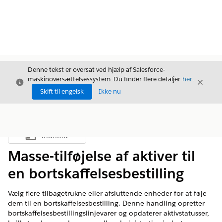
Denne tekst er oversat ved hjælp af Salesforce-
maskinoversættelsessystem. Du finder flere detaljer
her
.
Luk
Luk
Luk
Skift til engelsk
Ikke nu
Indhold
Vis indholdsfortegnelse
Masse-tilføjelse af aktiver til
en bortskaffelsesbestilling
Vælg flere tilbagetrukne eller afsluttende enheder for at føje
dem til en bortskaffelsesbestilling. Denne handling opretter
bortskaffelsesbestillingslinjevarer og opdaterer aktivstatusser,