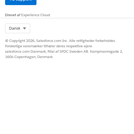
Drevet af
Experience Cloud
Efter indsendelse validerer systemet hvert aktiv
BEMÆRK
Select Org
Dansk
og linker det til den angivne bortskaffelsesbestilling.
Framework ændrer succesfuldt behandlede varer til
© Copyright 2026, Salesforce.com Inc. Alle rettigheder forbeholdes.
Forskellige varemærker tilhører deres respektive ejere.
statussen
Afventer bortskaffelse
.
salesforce.com Danmark, filial af SFDC Sweden AB. Kampmannsgade 2,
1604 Copenhagen, Denmark
LØSTE DENNE ARTIKEL DIT PROBLEM?
Giv os besked, så vi kan forbedre os!
Ja
Nej