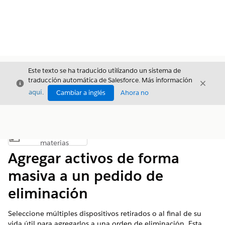
Este texto se ha traducido utilizando un sistema de
traducción automática de Salesforce. Más información
Cerrar
Cerrar
Cerrar
aquí
.
Cambiar a inglés
Ahora no
Índice de
Mostrar índice de materias
materias
Agregar activos de forma
masiva a un pedido de
eliminación
Seleccione múltiples dispositivos retirados o al final de su
vida útil para agregarlos a una orden de eliminación. Esta