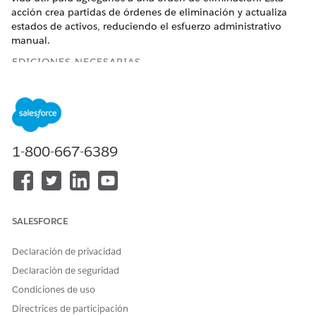
acción crea partidas de órdenes de eliminación y actualiza
estados de activos, reduciendo el esfuerzo administrativo
manual.
EDICIONES NECESARIAS
Disponible en: Lightning Experience
Disponible en: Ediciones
Enterprise
,
Performance
y
Unlimited
con Agentforce IT Service.
1-800-667-6389
PERMISOS DE USUARIO NECESARIOS
Para ejecutar la eliminación
Permiso
Usuario de gestión
masiva
por lotes, permisos Crear,
Leer, Actualizar y Eliminar
SALESFORCE
(CRUD) de activos estándar,
permisos de invocación de
Declaración de privacidad
flujos
Declaración de seguridad
Antes de iniciar una eliminación masiva, verifique que:
Condiciones de uso
Los activos de destino tienen el estado
Retirado
o
En
Directrices de participación