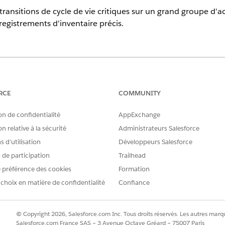
ransitions de cycle de vie critiques sur un grand groupe d'ac
egistrements d'inventaire précis.
erience
prise
,
Performance
et
Unlimited
avec Agentforce IT Service.
RCE
COMMUNITY
des actifs matériels automatise les mises à jour pour la récupé
on de confidentialité
AppExchange
nt ainsi les efforts manuels et les erreurs potentielles.
n relative à la sécurité
Administrateurs Salesforce
lot
 d’utilisation
Développeurs Salesforce
s de participation
Trailhead
 l'infrastructure
Salesforce Batch Management
. Cette infras
 préférence des cookies
Formation
séquent, vous pouvez filtrer et transmettre des ID d'actif s
 choix en matière de confidentialité
Confiance
es critères statiques. Comme ces processus sont exécutés de
 pendant que le système gère les mises à jour à haut volume
© Copyright 2026, Salesforce.com Inc. Tous droits réservés. Les autres marqu
ons en masse
Salesforce.com France SAS – 3 Avenue Octave Gréard – 75007 Paris