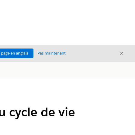
Ferme
a page en anglais
Pas maintenant
Fermer
 cycle de vie