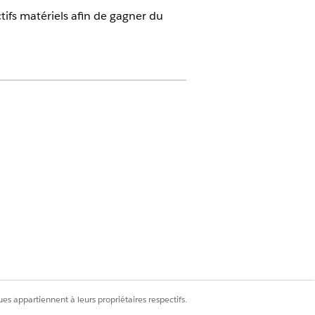
tifs matériels afin de gagner du
ration, l'actualisation et la
tructure prend en charge le
pécifiques dans une tâche par lot
 façon asynchrone en arrière-plan,
.
es appartiennent à leurs propriétaires respectifs.