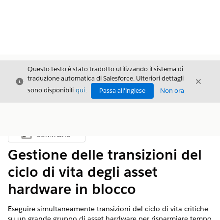
Questo testo è stato tradotto utilizzando il sistema di
traduzione automatica di Salesforce. Ulteriori dettagli
Chiudi
Chiud
Chiudi
sono disponibili
qui
.
Passa all'inglese
Non ora
Sommario
Mostra sommario
Gestione delle transizioni del
ciclo di vita degli asset
hardware in blocco
Eseguire simultaneamente transizioni del ciclo di vita critiche
su un grande gruppo di asset hardware per risparmiare tempo