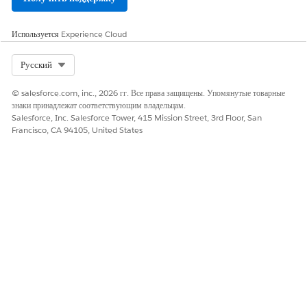
уведомления Slack назначенным сотрудникам.
Возврат устаревших активов
: Запустите процесс возврата
Используется
Experience Cloud
устаревшего оборудования. Система обновляет статус актива на
«Ожидание возврата» и уведомляет пользователей.
Select Org
Русский
Удаление активов
: Добавьте выведенные из эксплуатации или
имеющиеся в запасе активы в новый или существующий заказ
© salesforce.com, inc., 2026 гг. Все права защищены. Упомянутые товарные
на утилизацию. Это действие переносит статус актива на
знаки принадлежат соответствующим владельцам.
«Ожидание утилизации».
Salesforce, Inc. Salesforce Tower, 415 Mission Street, 3rd Floor, San
Francisco, CA 94105, United States
Автоматические уведомления и прием сотрудников
Когда менеджер активов запускает пакетный процесс обновления
или восстановления активов, назначенные ответственные получают
автоматические электронные сообщения и уведомления Slack. Эти
уведомления содержат ссылку на портал самообслуживания
«Управление аппаратными активами ИТ». На портале сотрудники
выполняют поток приема для подтверждения запроса и
планирования логистики возврата. Этот процесс создает
необходимые заказы на возврат для группы запаса. Для утилизации
активов пакетный процесс назначает активы заказу на утилизацию
и создает позиции строки заказа на утилизацию. Ответственные за
активы не получают электронных сообщений или ссылок на портал