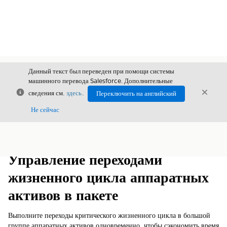
Данный текст был переведен при помощи системы
машинного перевода Salesforce. Дополнительные
Закрыть
Закры
сведения см.
здесь
.
Переключить на английский
Закрыт
Не сейчас
Содержание
Показать содержание
Управление переходами
жизненного цикла аппаратных
активов в пакете
Выполните переходы критического жизненного цикла в большой
группе аппаратных активов одновременно, чтобы сэкономить время