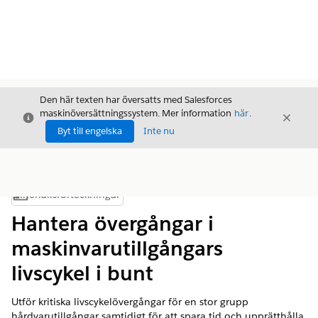
Den här texten har översatts med Salesforces
maskinöversättningssystem. Mer information
här
.
Stäng
Stäng
Stäng
Byt till engelska
Inte nu
Innehållsförteckningar
Visa innehållsförteckning
Hantera övergångar i
maskinvarutillgångars
livscykel i bunt
Utför kritiska livscykelövergångar för en stor grupp
hårdvarutillgångar samtidigt för att spara tid och upprätthålla