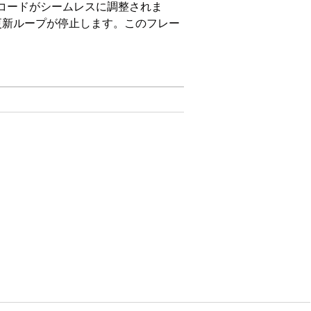
 レコードがシームレスに調整されま
更新ループが停止します。このフレー
on、および
Unlimited
Edition。
ータポイントの一貫性が維持されます。
で同期されます。
目にリンクします。
ム間で変換します。