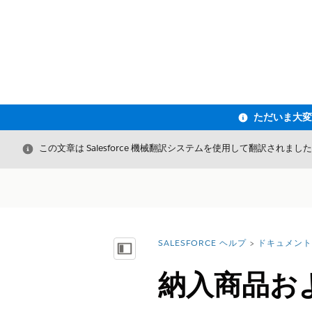
閉じる
この文章は Salesforce 機械翻訳システムを使用して翻訳されまし
SALESFORCE ヘルプ
ドキュメント
詳細情報:
目次を表示
納入商品お