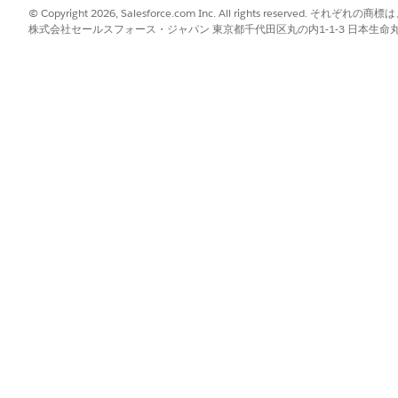
© Copyright 2026, Salesforce.com Inc. All rights reserve
に、マッピングされた項目ごとに 1 つの小文字の情報源を指
株式会社セールスフォース・ジャパン 東京都千代田区丸の内1-1-3 日本生命丸の内ガ
まります。
次のカテゴリに従います。
コストセンター、ロケーションなどの財務および所有権データの権威。
システムやネットワークアドレスなど、外部検出ツールの技術属性の権威
更すると、同期エンジンによって変更が上書きされます。この
す。
理中に無限の更新ループを回避します。
とシステム タグが変更されます。設定項目変更イベントでは、このタグ
ッキングプロセスとして実行されます。1 つのレコードが失敗した場合