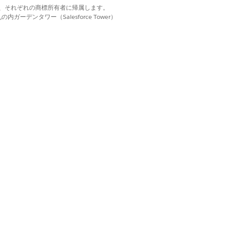
d. それぞれの商標は、それぞれの商標所有者に帰属します。
定します。情報源によって権威システ
ーデンタワー（Salesforce Tower）
。
上書きにより、指定された情報源との
が認識され、反復サイクルがクリアされま
、残りの項目のバッチ処理は通常どおり続行