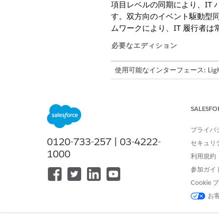
項目レベルの同期により、IT 
す。双方向のイベント駆動型
ムワークにより、IT 履行者
必要なエディション
使用可能なインターフェース: Lightni
使用可能なエディション: Agentforc
SALESFO
項目レベルの同期
プライバ
対応付けられた項目により、ハ
0120-733-257 | 03-4222-
セキュリ
この自動化されたフレームワ
1000
利用規約
このデータフローを管理する
参加ガイ
項目の対応
付け: 設定管理項
Cooki
項目値の対応
付け: 設定管理
お
真実と所有権の源泉