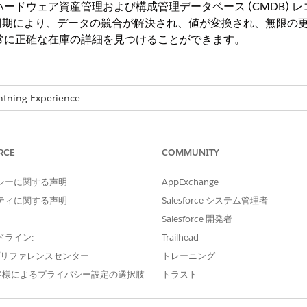
ハードウェア資産管理および構成管理データベース (CMDB)
同期により、データの競合が解決され、値が変換され、無限の
は常に正確な在庫の詳細を見つけることができます。
ng Experience
e IT Service が付属する
Enterprise
Edition、
Performance
Editi
RCE
COMMUNITY
シーに関する声明
AppExchange
ードウェア資産とリンクされた設定項目 (CI) 間で重要なデ
ティに関する声明
Salesforce システム管理者
ークでは、状況、所有者、場所などのプロパティがシステム間
Salesforce 開発者
には、次のレイヤーを設定します。
ドライン:
Trailhead
目項目項目の対応付けを使用して、特定の納入商品項目を対応する CI 項
e プリファレンスセンター
トレーニング
項目値の対応付けを使用して、選択リストオプションと特定の値をシステ
客様によるプライバシー設定の選択肢
トラスト