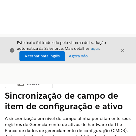
Este texto foi traduzido pelo sistema de tradução
automática da Salesforce. Mais detalhes
aqui
.
Fechar
Fecha
Fechar
Alternar para inglês
Agora não
Índice
Mostrar índice
Sincronização de campo de
item de configuração e ativo
A sincronização em nível de campo alinha perfeitamente seus
registros de Gerenciamento de ativos de hardware de TI e
Banco de dados de gerenciamento de configuração (CMDB).