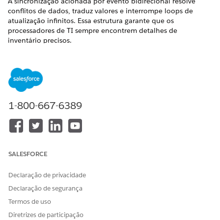
A sincronização acionada por evento bidirecional resolve
conflitos de dados, traduz valores e interrompe loops de
atualização infinitos. Essa estrutura garante que os
processadores de TI sempre encontrem detalhes de
inventário precisos.
EDIÇÕES OBRIGATÓRIAS
Disponível em: Lightning Experience
Disponível em: Edições
Enterprise
,
Performance
e
1-800-667-6389
Unlimited
com o Serviço de TI Agentforce.
Sincronização no nível do campo
Os campos mapeados mantêm os pontos de dados críticos
SALESFORCE
consistentes entre ativos de hardware e itens de configuração
vinculados (CIs). Essa estrutura automatizada sincroniza
Declaração de privacidade
propriedades como status, proprietário ou local entre
sistemas.
Declaração de segurança
Para gerenciar esse fluxo de dados, configure estas camadas:
Termos de uso
Diretrizes de participação
Mapeamento de campo
: Vincule campos de ativo