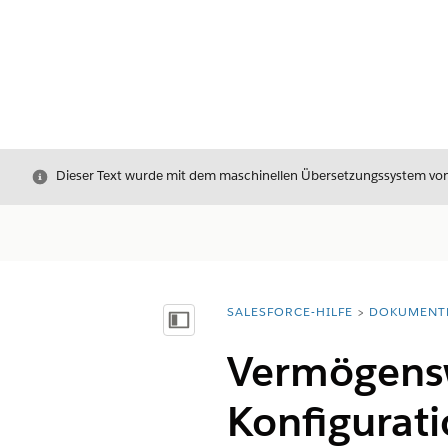
Schließen
Dieser Text wurde mit dem maschinellen Übersetzungssystem von S
SALESFORCE-HILFE
DOKUMENT
Sie befinden sich hier:
Inhalt anzeigen
Vermögens
Konfigurat