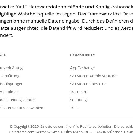
tensätze für IT-Hardwaredatenbestände und Konfigurationse
gültige Wahrheitsquelle festlegen. Das Framework löst Date
erungen ohne manuelle Dateneingabe. Durch das Definieren 
ätze ausgerichtet, die Datendrift wird reduziert und es wer
indert.
RCE
COMMUNITY
ence
utzerklärung
AppExchange
rmance
und
Unlimited
Edition mit Agentforce IT Service.
tserklärung
Salesforce-Administratoren
rmögenswerte und Konfigurationselemente
bedingungen
Salesforce-Entwickler
ldebene gleicht Ihre Datensätze vom Typ "IT Hardware Asset Man
richtlinien
Trailhead
Die bidirektionale ereignisgesteuerte Synchronisierung löst Datenk
reinstellungscenter
Schulung
leifen an. Dieses Framework stellt sicher, dass IT-Abwickler immer 
e Datenschutzauswahlen
Trust
- und Konfigurationselementfeldern
 Datensätze der IT-Hardware-Datenbestandsverwaltung und der Con
bidirektionalen Synchronisierung übereinstimmen. Ordnen Sie die en
© Copyright 2026, Salesforce.com Inc. Alle Rechte vorbehalten. Die versch
nfigurieren Sie Feldwertübersetzungen, um Datenkonflikte zwische
Salesforce.com Germany GmbH, Erika-Mann-Str. 31, 80636 München, Deut