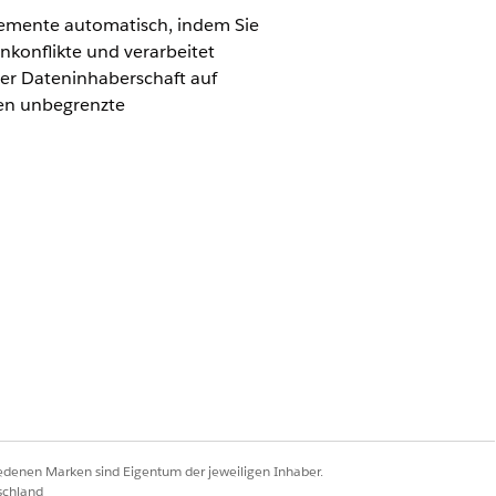
lemente automatisch, indem Sie
nkonflikte und verarbeitet
der Dateninhaberschaft auf
den unbegrenzte
agement and Configuration Management
onflikte, übersetzt Werte und hält
genaue Inventardetails finden.
figuration Management Database (CMDB)
tsprechenden Felder zu, erstellen Sie
iedenen Marken sind Eigentum der jeweiligen Inhaber.
n Systemen zu beheben.
schland