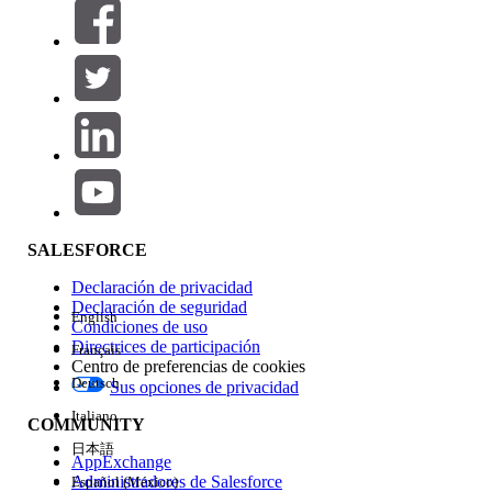
Filtros (0)
SELECCIONAR FILTROS
Agregar
Área de productos
Repercusión de función
SALESFORCE
Declaración de privacidad
Declaración de seguridad
English
Condiciones de uso
Directrices de participación
Français
Centro de preferencias de cookies
Deutsch
Sus opciones de privacidad
Edición
Italiano
COMMUNITY
日本語
AppExchange
Administradores de Salesforce
Español (México)