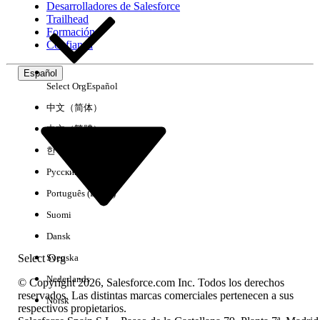
Desarrolladores de Salesforce
Trailhead
Experiencia
Formación
Confianza
Español
Select Org
Español
Borrar todo
Listo
中文（简体）
中文（繁體）
한국어
Русский
Português (Brasil)
Suomi
Dansk
Select Org
Svenska
Nederlands
© Copyright 2026, Salesforce.com Inc. Todos los derechos
reservados. Las distintas marcas comerciales pertenecen a sus
Norsk
respectivos propietarios.
No hay resultados