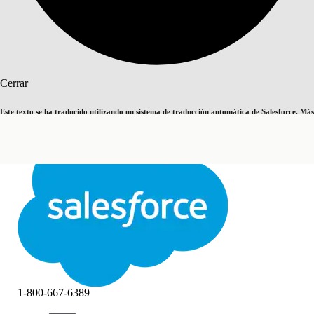
Buscar
Cerrar
Este texto se ha traducido utilizando un sistema de traducción automática de Salesforce. Más
Cambiar a inglés
Ahora no
información
aquí
.
Cerrar
Cerrar
1-800-667-6389