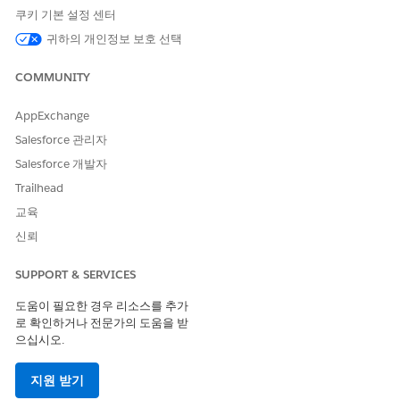
추적 환경 전반에서 데이터 일관성을 유지할 수 있도록 IT 하드
쿠키 기본 설정 센터
웨어 자산 및 구성 항목을 동기화합니다.
귀하의 개인정보 보호 선택
COMMUNITY
이 기사를 통해 문제를 해결했습니까?
AppExchange
개선을 위한 의견을 보내주세요.
Salesforce 관리자
예
아니요
Salesforce 개발자
Trailhead
교육
신뢰
SUPPORT & SERVICES
도움이 필요한 경우 리소스를 추가
로 확인하거나 전문가의 도움을 받
으십시오.
지원 받기