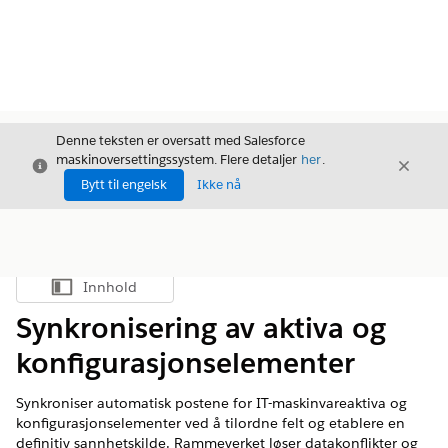
Denne teksten er oversatt med Salesforce
maskinoversettingssystem. Flere detaljer
her
.
Avslutt
Avslut
Avslutt
Bytt til engelsk
Ikke nå
Innhold
Vis innholdsfortegnelse
Synkronisering av aktiva og
konfigurasjonselementer
Synkroniser automatisk postene for IT-maskinvareaktiva og
konfigurasjonselementer ved å tilordne felt og etablere en
definitiv sannhetskilde. Rammeverket løser datakonflikter og