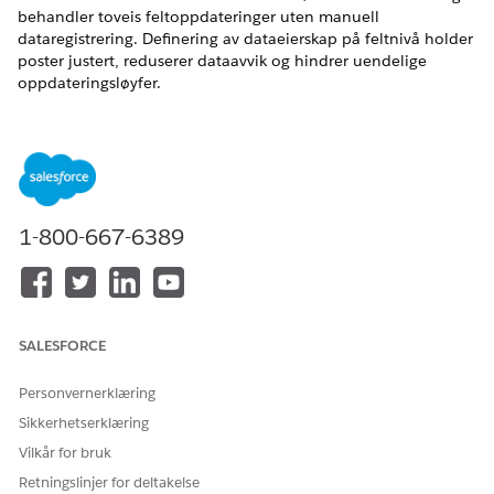
behandler toveis feltoppdateringer uten manuell
dataregistrering. Definering av dataeierskap på feltnivå holder
poster justert, reduserer dataavvik og hindrer uendelige
oppdateringsløyfer.
NØDVENDIGE UTGAVER
Tilgjengelig i Lightning Experience
Tilgjengelig i
Enterprise
,
Performance
og
Unlimited
Edition
med Agentforce IT Service.
1-800-667-6389
Synkronisering av felt for aktiva og
konfigurasjonselementer
Feltnivåsynkronisering justerer IT Hardware Asset
Management- og Configuration Management Database
SALESFORCE
(CMDB)-postene sømløst. Toveis hendelsesdrevet
synkronisering løser datakonflikter, oversetter verdier og
Personvernerklæring
stopper uendelige oppdateringsløyfer. Dette rammeverket
Sikkerhetserklæring
sikrer at IT-ansvarlige alltid finner nøyaktige
Vilkår for bruk
lagerbeholdningsdetaljer.
Retningslinjer for deltakelse