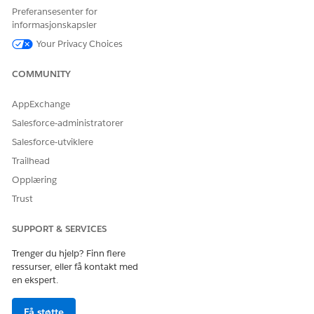
Appstarter
.
Preferansesenter for
Velg
Steder
, og klikk deretter på
Ny
eller
Rediger
et
informasjonskapsler
eksisterende sted.
Your Privacy Choices
Skriv inn et stedsnavn, og velg en stedstype.
Velg
lagerplassering
.
COMMUNITY
AppExchange
Salesforce-administratorer
Salesforce-utviklere
Denne innstillingen kreves for å slå på den
MERK
aktivumbaserte brukstypen.
Trailhead
Opplæring
Velg
Aktivabasert
fra valglisten
Serialisert
Trust
lagerbeholdningssporingsmetode
.
Klikk på
Lagre
.
SUPPORT & SERVICES
Trenger du hjelp? Finn flere
ressurser, eller få kontakt med
en ekspert.
Velg den aktivumbaserte modellen for
TIPS
Få støtte