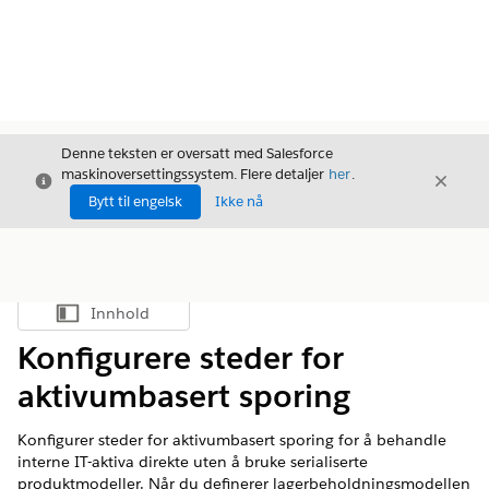
Denne teksten er oversatt med Salesforce
maskinoversettingssystem. Flere detaljer
her
.
Avslutt
Avslut
Avslutt
Bytt til engelsk
Ikke nå
Innhold
Vis innholdsfortegnelse
Konfigurere steder for
aktivumbasert sporing
Konfigurer steder for aktivumbasert sporing for å behandle
interne IT-aktiva direkte uten å bruke serialiserte
produktmodeller. Når du definerer lagerbeholdningsmodellen