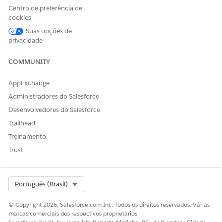
No
Iniciador de aplicativos
, localize e selecione
Centro de preferência de
Gerenciamento de ativos de hardware de TI
.
cookies
Selecione
Localizações
e clique em
Novo
ou em
Editar
um
Suas opções de
local existente.
privacidade
Insira um nome de local e selecione um tipo de local.
Selecione
Local do inventário
.
COMMUNITY
AppExchange
Administradores do Salesforce
Desenvolvedores do Salesforce
Essa configuração é necessária para ativar o tipo
NOTA
Trailhead
de uso baseado em ativo.
Treinamento
Trust
Na lista de opções Método de rastreamento de inventário
serializado
, selecione
Baseado em ativo
.
Clique em
Salvar
.
Select Org
Português (Brasil)
© Copyright 2026, Salesforce.com Inc. Todos os direitos reservados. Várias
marcas comerciais dos respectivos proprietários.