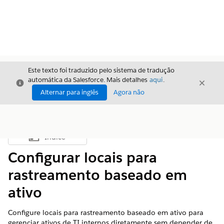
Este texto foi traduzido pelo sistema de tradução
automática da Salesforce. Mais detalhes
aqui
.
Fechar
Fecha
Fechar
Alternar para inglês
Agora não
Índice
Mostrar índice
Configurar locais para
rastreamento baseado em
ativo
Configure locais para rastreamento baseado em ativo para
gerenciar ativos de TI internos diretamente sem depender de