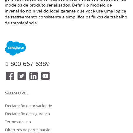
modelos de produto serializados. Definir o modelo de
inventário no nível do local garante que você use uma lógica
de rastreamento consistente e simplifica os fluxos de trabalho
de transferência.
EDIÇÕES OBRIGATÓRIAS
Disponível em: Lightning Experience
Disponível em: Edições
Enterprise
,
Performance
e
Unlimited
com o Serviço de TI Agentforce.
1-800-667-6389
PERMISSÕES DE USUÁRIO NECESSÁRIAS
Para configurar locais:
Personalizar aplicativo
SALESFORCE
Para criar ou editar locais:
Criar e editar em locais
Declaração de privacidade
Antes de configurar o rastreamento baseado em ativo,
Declaração de segurança
verifique se o local não contém itens de produto. O sistema
restringe modificações de campo depois que você vincula
Termos de uso
registros de inventário a um local.
Diretrizes de participação